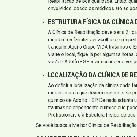
Reabilitação de boa qualidade. Então, qu
envolvidos, desde os médicos até as pes
ESTRUTURA FÍSICA DA CLÍNICA 
A Clínica de Reabilitação deve ser a 2ª 
membro da família, ser acolhido e respeit
tranquilo. Aqui o Grupo ViDA tratamos o Em
visite o local, fique lá por algumas hor
voc^de Adolfo - SP a vir conhecer e ver 
LOCALIZAÇÃO DA CLÍNICA DE R
Ao definir a localização da clínica onde 
moram, mas o que devem mesmo é se preo
químico de Adolfo - SP. De nada adianta u
traumas no dependente químico que pode 
Profissionais e a Estrutura Física, do que
Se você busca a Melhor Clínica de Reabilitaçã