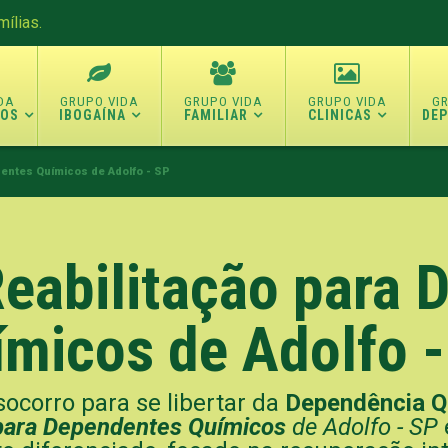
ílias.
TOS
IBOGAÍNA
FAMILIAR
CLINICAS
DE
dentes Químicos de Adolfo - SP
Reabilitação para
ímicos de Adolfo -
ocorro para se libertar da
Dependência Q
o para Dependentes Químicos
de Adolfo - SP