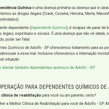
pendência Química
é uma doença primária ou doença que é cara
temos as drogas ilegais (Crack, Cocaína, Heroína, Merla, Maconha
ntrolados).
ente dependente (
Dependente Químico
), é incapaz de parar de 
legais, espirituais e sociais. É uma doença que não vê idade, s
o, pode ser fatal.
entes Químicos de Adolfo - SP
oferecemos tratamento para as pe
bressair a esse mal. Inclusive oferecemos a Internação Involu
al situação.
ue atende também dependentes químicos de Adolfo - SP
CUPERAÇÃO PARA DEPENDENTES QUÍMICOS DE 
a
clínica de reabilitação
para você ou um parente, certo?
er a Melhor Clínica de Reabilitação para você de Adolfo - SP. 