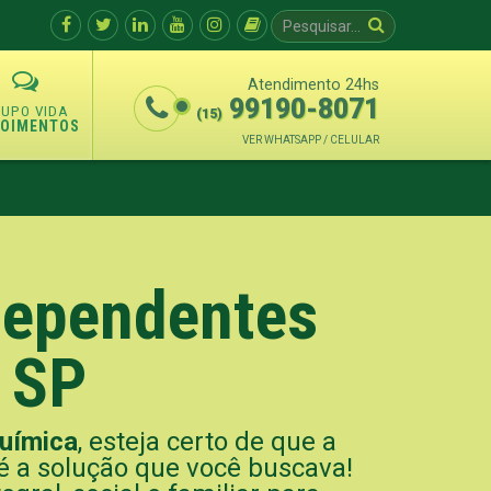
Atendimento 24hs
99190-8071
(15)
POIMENTOS
VER WHATSAPP / CELULAR
 Dependentes
 SP
uímica
, esteja certo de que a
é a solução que você buscava!