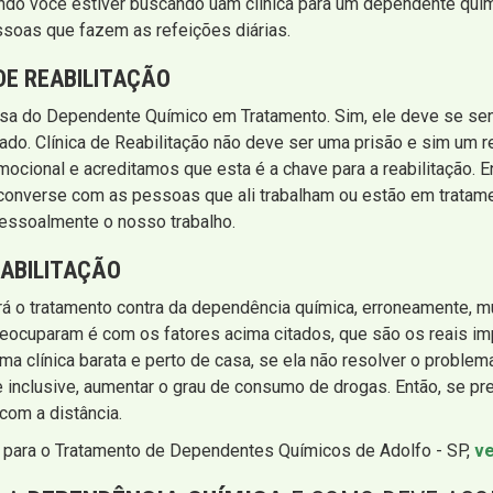
ando você estiver buscando uam clínica para um dependente quími
soas que fazem as refeições diárias.
DE REABILITAÇÃO
casa do Dependente Químico em Tratamento. Sim, ele deve se sen
ado. Clínica de Reabilitação não deve ser uma prisão e sim um re
ocional e acreditamos que esta é a chave para a reabilitação. En
as, converse com as pessoas que ali trabalham ou estão em trat
pessoalmente o nosso trabalho.
EABILITAÇÃO
fará o tratamento contra da dependência química, erroneamente, 
cuparam é com os fatores acima citados, que são os reais im
ma clínica barata e perto de casa, se ela não resolver o proble
inclusive, aumentar o grau de consumo de drogas. Então, se p
 com a distância.
o para o Tratamento de Dependentes Químicos de Adolfo - SP,
ve