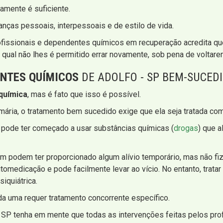
amente é suficiente.
anças pessoais, interpessoais e de estilo de vida.
rofissionais e dependentes químicos em recuperação acredita q
o qual não lhes é permitido errar novamente, sob pena de voltar
NTES QUÍMICOS
DE ADOLFO - SP BEM-SUCED
química
, mas é fato que isso é possível.
ria, o tratamento bem sucedido exige que ela seja tratada como
 pode ter começado a usar substâncias químicas (
drogas
) que a
 podem ter proporcionado algum alívio temporário, mas não fiz
medicação e pode facilmente levar ao vício. No entanto, tratar a
siquiátrica.
da uma requer tratamento concorrente específico.
 SP tenha em mente que todas as intervenções feitas pelos profis