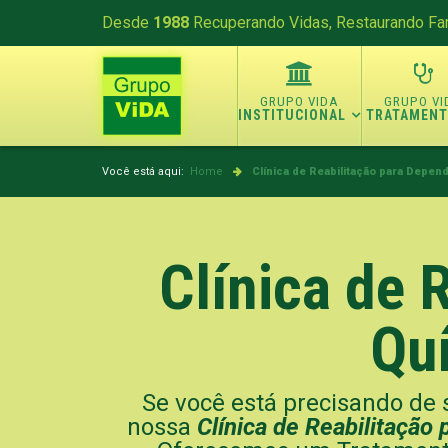
Desde
1988
Recuperando Vidas, Restaurando Fam
INSTITUCIONAL
TRATAMEN
Você está aqui:
Home
Clínica de Reabilitação para Depen
Clínica de 
Qu
Se você está precisando de s
nossa
Clínica de Reabilitaçã