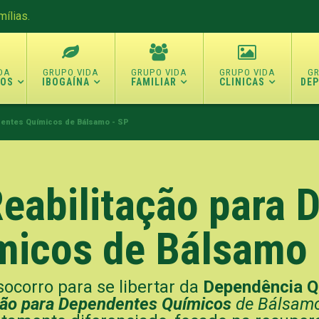
ílias.
TOS
IBOGAÍNA
FAMILIAR
CLINICAS
DE
ndentes Químicos de Bálsamo - SP
Reabilitação para
micos de Bálsamo 
ocorro para se libertar da
Dependência Q
ação para Dependentes Químicos
de Bálsamo