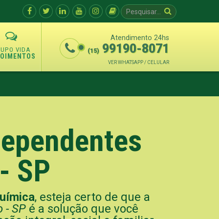
Atendimento 24hs
99190-8071
(15)
POIMENTOS
VER WHATSAPP / CELULAR
 Dependentes
- SP
uímica
, esteja certo de que a
 - SP
é a solução que você