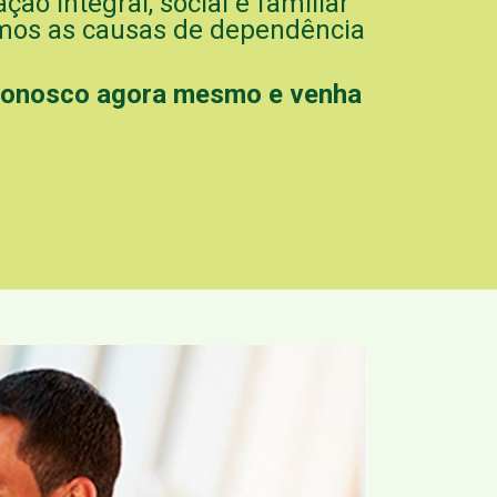
o integral, social e familiar
mos as causas de dependência
conosco agora mesmo e venha