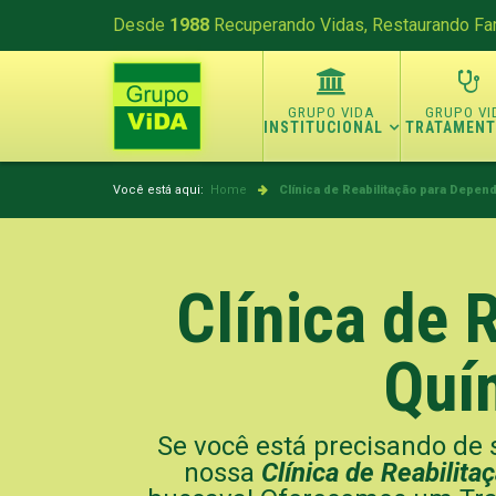
Desde
1988
Recuperando Vidas, Restaurando Fam
INSTITUCIONAL
TRATAMEN
Você está aqui:
Home
Clínica de Reabilitação para Depe
Clínica de 
Quí
Se você está precisando de s
nossa
Clínica de Reabilit