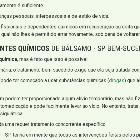
amente é suficiente.
anças pessoais, interpessoais e de estilo de vida.
rofissionais e dependentes químicos em recuperação acredita q
o qual não lhes é permitido errar novamente, sob pena de voltar
NTES QUÍMICOS
DE BÁLSAMO - SP BEM-SUCE
química
, mas é fato que isso é possível.
ria, o tratamento bem sucedido exige que ela seja tratada como
 pode ter começado a usar substâncias químicas (
drogas
) que a
 podem ter proporcionado algum alívio temporário, mas não fiz
medicação e pode facilmente levar ao vício. No entanto, tratar a
siquiátrica.
da uma requer tratamento concorrente específico.
- SP tenha em mente que todas as intervenções feitas pelos prof