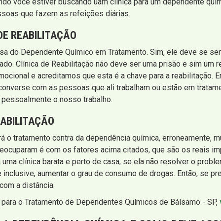
ando você estiver buscando uam clínica para um dependente quími
soas que fazem as refeições diárias.
DE REABILITAÇÃO
casa do Dependente Químico em Tratamento. Sim, ele deve se sen
ado. Clínica de Reabilitação não deve ser uma prisão e sim um re
ocional e acreditamos que esta é a chave para a reabilitação. En
as, converse com as pessoas que ali trabalham ou estão em trat
r pessoalmente o nosso trabalho.
EABILITAÇÃO
fará o tratamento contra da dependência química, erroneamente, 
cuparam é com os fatores acima citados, que são os reais im
 uma clínica barata e perto de casa, se ela não resolver o probl
inclusive, aumentar o grau de consumo de drogas. Então, se p
 com a distância.
ão para o Tratamento de Dependentes Químicos de Bálsamo - SP,