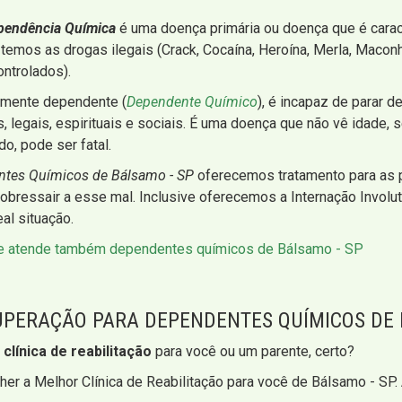
pendência Química
é uma doença primária ou doença que é cara
temos as drogas ilegais (Crack, Cocaína, Heroína, Merla, Maconha
ntrolados).
amente dependente (
Dependente Químico
), é incapaz de parar d
legais, espirituais e sociais. É uma doença que não vê idade, s
o, pode ser fatal.
entes Químicos de Bálsamo - SP
oferecemos tratamento para as 
bressair a esse mal. Inclusive oferecemos a Internação Involu
al situação.
ue atende também dependentes químicos de Bálsamo - SP
CUPERAÇÃO PARA DEPENDENTES QUÍMICOS DE 
a
clínica de reabilitação
para você ou um parente, certo?
er a Melhor Clínica de Reabilitação para você de Bálsamo - SP