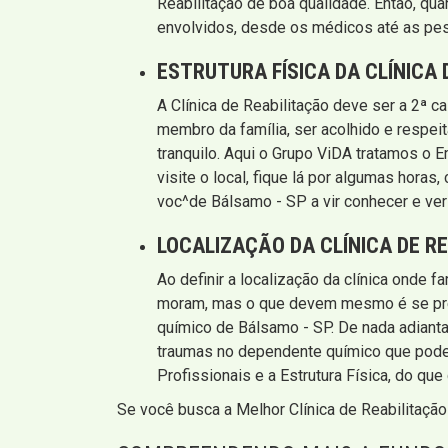
Reabilitação de boa qualidade. Então, qu
envolvidos, desde os médicos até as pes
ESTRUTURA FÍSICA DA CLÍNICA 
A Clínica de Reabilitação deve ser a 2ª 
membro da família, ser acolhido e respeit
tranquilo. Aqui o Grupo ViDA tratamos o Em
visite o local, fique lá por algumas hor
voc^de Bálsamo - SP a vir conhecer e ve
LOCALIZAÇÃO DA CLÍNICA DE R
Ao definir a localização da clínica onde 
moram, mas o que devem mesmo é se preo
químico de Bálsamo - SP. De nada adianta
traumas no dependente químico que pode 
Profissionais e a Estrutura Física, do que
Se você busca a Melhor Clínica de Reabilitaç