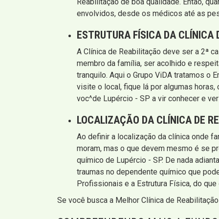
Reabilitação de boa qualidade. Então, qu
envolvidos, desde os médicos até as pes
ESTRUTURA FÍSICA DA CLÍNICA 
A Clínica de Reabilitação deve ser a 2ª 
membro da família, ser acolhido e respeit
tranquilo. Aqui o Grupo ViDA tratamos o Em
visite o local, fique lá por algumas hor
voc^de Lupércio - SP a vir conhecer e ve
LOCALIZAÇÃO DA CLÍNICA DE R
Ao definir a localização da clínica onde 
moram, mas o que devem mesmo é se preo
químico de Lupércio - SP. De nada adianta
traumas no dependente químico que pode 
Profissionais e a Estrutura Física, do que
Se você busca a Melhor Clínica de Reabilitaçã