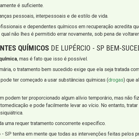
amente é suficiente.
anças pessoais, interpessoais e de estilo de vida.
rofissionais e dependentes químicos em recuperação acredita q
o qual não lhes é permitido errar novamente, sob pena de voltar
NTES QUÍMICOS
DE LUPÉRCIO - SP BEM-SUCE
química
, mas é fato que isso é possível.
ria, o tratamento bem sucedido exige que ela seja tratada como
 pode ter começado a usar substâncias químicas (
drogas
) que a
 podem ter proporcionado algum alívio temporário, mas não fiz
medicação e pode facilmente levar ao vício. No entanto, tratar a
siquiátrica.
da uma requer tratamento concorrente específico.
 - SP tenha em mente que todas as intervenções feitas pelos prof