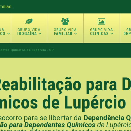
ílias.
TOS
IBOGAÍNA
FAMILIAR
CLINICAS
DE
dentes Químicos de Lupércio - SP
Reabilitação para
micos de Lupércio 
ocorro para se libertar da
Dependência Q
ação para Dependentes Químicos
de Lupércio