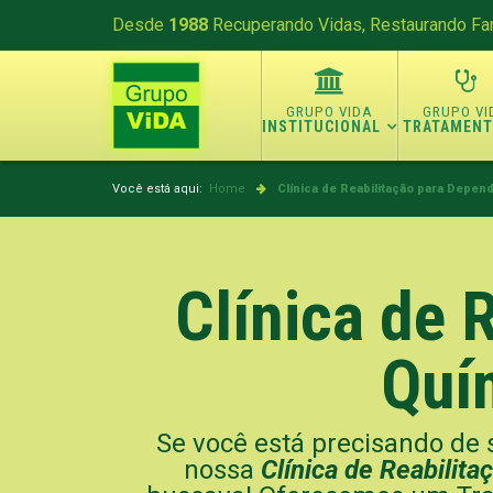
Desde
1988
Recuperando Vidas, Restaurando Fam
INSTITUCIONAL
TRATAMEN
Você está aqui:
Home
Clínica de Reabilitação para Depen
Clínica de 
Quí
Se você está precisando de s
nossa
Clínica de Reabilit