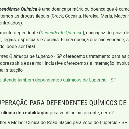
pendência Química
é uma doença primária ou doença que é cara
temos as drogas ilegais (Crack, Cocaína, Heroína, Merla, Maconha
ntrolados).
amente dependente (
Dependente Químico
), é incapaz de parar d
legais, espirituais e sociais. É uma doença que não vê idade, s
o, pode ser fatal.
ntes Químicos de Lupércio - SP
oferecemos tratamento para as 
bressair a esse mal. Inclusive oferecemos a Internação Involu
al situação.
ue atende também dependentes químicos de Lupércio - SP
CUPERAÇÃO PARA DEPENDENTES QUÍMICOS DE L
a
clínica de reabilitação
para você ou um parente, certo?
er a Melhor Clínica de Reabilitação para você de Lupércio - SP