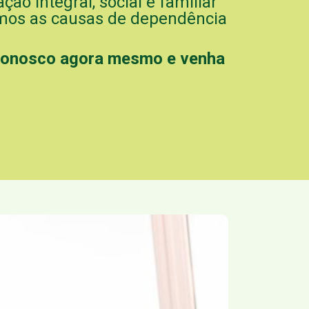
o integral, social e familiar
mos as causas de dependência
conosco agora mesmo e venha