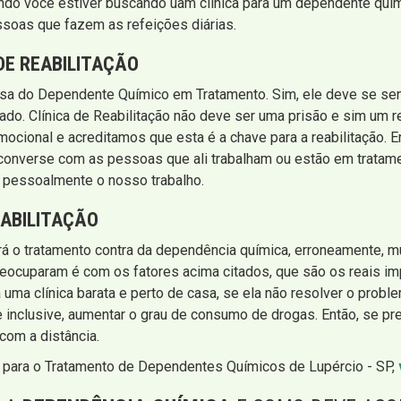
ando você estiver buscando uam clínica para um dependente quími
soas que fazem as refeições diárias.
DE REABILITAÇÃO
casa do Dependente Químico em Tratamento. Sim, ele deve se sen
ado. Clínica de Reabilitação não deve ser uma prisão e sim um re
ocional e acreditamos que esta é a chave para a reabilitação. En
as, converse com as pessoas que ali trabalham ou estão em trat
r pessoalmente o nosso trabalho.
EABILITAÇÃO
fará o tratamento contra da dependência química, erroneamente, 
cuparam é com os fatores acima citados, que são os reais im
 uma clínica barata e perto de casa, se ela não resolver o prob
inclusive, aumentar o grau de consumo de drogas. Então, se p
 com a distância.
o para o Tratamento de Dependentes Químicos de Lupércio - SP,