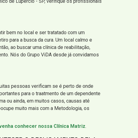
co de Lupércio - SP, verifique os profissionais
tir bem no local e ser tratatado com um
tiro para a busca da cura. Um local calmo e
tão, ao buscar uma clínica de reabilitação,
amento. Nós do Grupo ViDA desde já convidamos
muitas pessoas verificam se é perto de onde
portantes para o traatmento de um dependente
lema ou ainda, em muitos casos, causas até
reocupe muito mais com a Metodologia, os
venha conhecer nossa Clínica Matriz
.