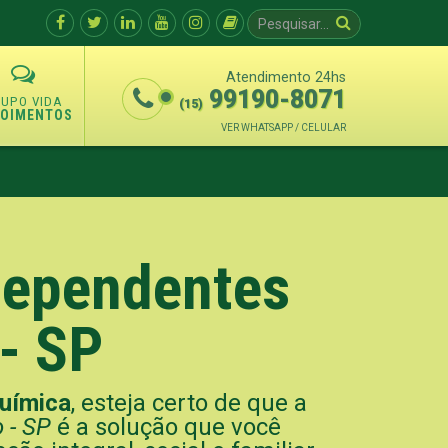
Atendimento 24hs
99190-8071
(15)
POIMENTOS
VER WHATSAPP / CELULAR
 Dependentes
- SP
uímica
, esteja certo de que a
 - SP
é a solução que você