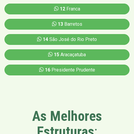
12
Franca
13
Barretos
14
São José do Rio Preto
15
Aracaçatuba
16
Presidente Prudente
As Melhores
Estruturas
: