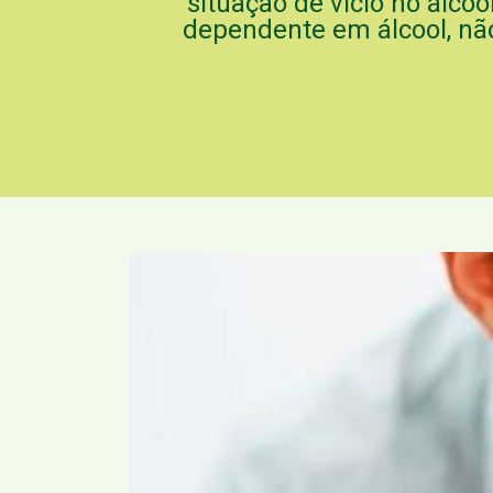
situação de vício no álco
dependente em álcool, não