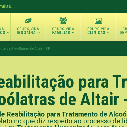
ílias.
TOS
IBOGAÍNA
FAMILIAR
CLINICAS
DE
nto de Alcoólatras de Altair - SP
eabilitação para 
oólatras de Altair 
de Reabilitação para Tratamento de Alcoól
eto no que diz respeito ao processo de 