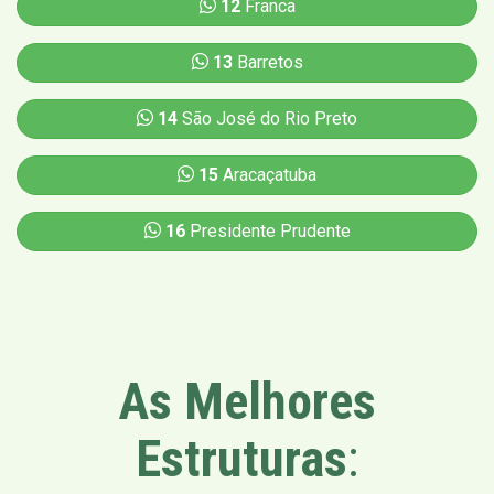
12
Franca
13
Barretos
14
São José do Rio Preto
15
Aracaçatuba
16
Presidente Prudente
As Melhores
Estruturas
: