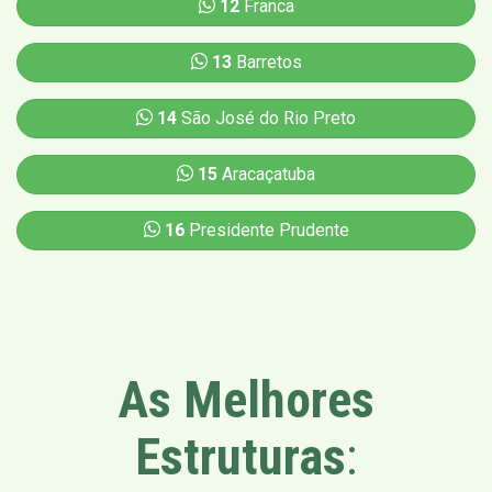
12
Franca
13
Barretos
14
São José do Rio Preto
15
Aracaçatuba
16
Presidente Prudente
As Melhores
Estruturas
: