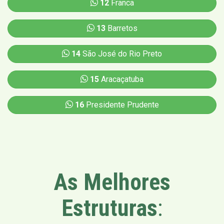
12
Franca
13
Barretos
14
São José do Rio Preto
15
Aracaçatuba
16
Presidente Prudente
As Melhores
Estruturas
: