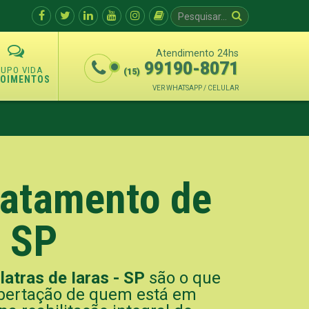
Atendimento 24hs
99190-8071
(15)
POIMENTOS
VER WHATSAPP / CELULAR
Tratamento de
- SP
latras de Iaras - SP
são o que
libertação de quem está em