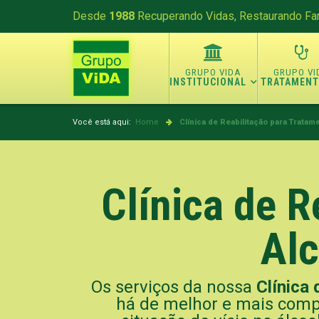
Desde
1988
Recuperando Vidas, Restaurando Fam
INSTITUCIONAL
TRATAMEN
Você está aqui:
Home
Clínica de Reabilitação para Tratam
Clínica de R
Alc
Os serviços da nossa
Clínica 
há de melhor e mais compl