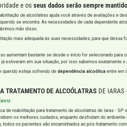
oridade e os
seus dados serão sempre mantidos
bilitação de alcoólatras ajuda você através de avaliações e de
querido se encontra. As necessidades de cada dependente alco
abrimos mão disso.
bilitação mais adequada às suas necessidades, para que dessa 
o aumentam bastante se desde o início for selecionado para co
e já estiveram em sua situação, por isso sabemos exatamente o
e querido esteja sofrendo de
dependência alcoólica
entre em c
RA TRATAMENTO DE ALCOÓLATRAS
DE IARAS 
atriz
ínica de reabilitação para tratamento de alcoólatras de Iaras - S
 recebem os melhores cuidados, enquanto desfrutam do ambiente
 todos os pacientes são encaminhados ao pós-tratamento como