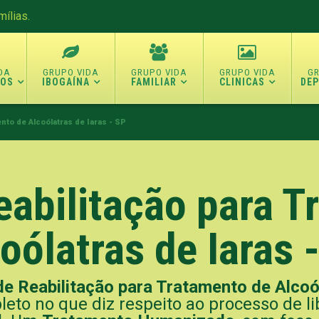
ílias.
TOS
IBOGAÍNA
FAMILIAR
CLINICAS
DE
ento de Alcoólatras de Iaras - SP
eabilitação para 
oólatras de Iaras 
de Reabilitação para Tratamento de Alcoó
eto no que diz respeito ao processo de 