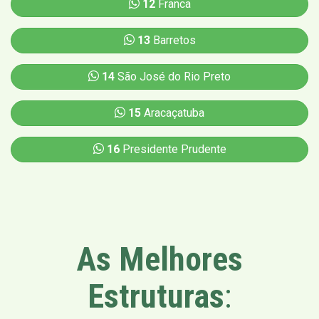
12
Franca
13
Barretos
14
São José do Rio Preto
15
Aracaçatuba
16
Presidente Prudente
As Melhores
Estruturas
: