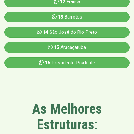
12
Franca
13
Barretos
14
São José do Rio Preto
15
Aracaçatuba
16
Presidente Prudente
As Melhores
Estruturas
: