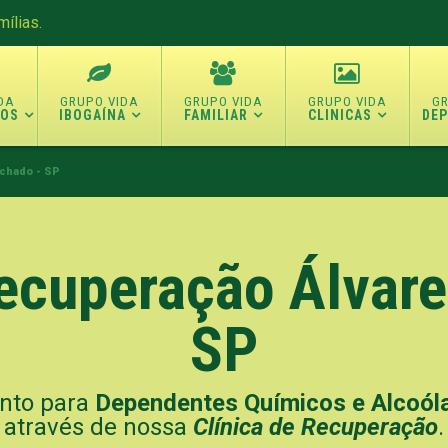
ílias.
TOS
IBOGAÍNA
FAMILIAR
CLINICAS
DE
chado - SP
Recuperação
Álvar
SP
nto para
Dependentes Químicos e Alcoól
através de nossa
Clínica de Recuperação
.