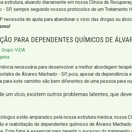
a estrutura, atuando diariamente em nossa Clínica de Recuperaç
o - SP, sempre seguindo nossos protocolos de um Tratamento 
P necessita de ajuda para abandonar o vício das drogas ou álco
esmo!
AÇÃO PARA DEPENDENTES QUÍMICOS DE ÁLVA
o Grupo ViDA
gaína
iência necessária para desenvolver a melhor abordagem terapêut
oólatra de Álvares Machado - SP, pois, apesar da dependência e
 para este caminho são bem diferentes de uma pessoa para out
de um vício, existem outros problemas latentes, que deve
cólogos estão amparados pela nossa estrutura médica, nossa C
o e reabilitação de dependentes químicos de Álvares Machado -
te. Este fator é essencial para garantir o sucesso do tratamento