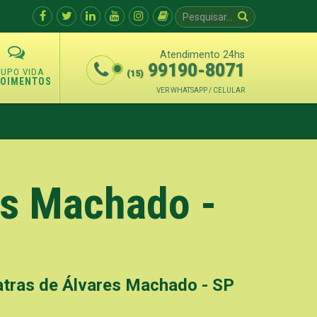
Atendimento 24hs
99190-8071
(15)
POIMENTOS
VER WHATSAPP / CELULAR
es Machado -
atras de Álvares Machado - SP