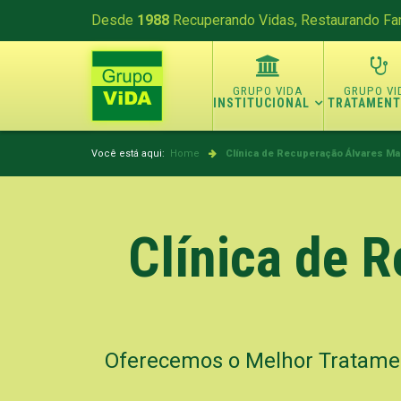
Desde
1988
Recuperando Vidas, Restaurando Fam
INSTITUCIONAL
TRATAMEN
Você está aqui:
Home
Clínica de Recuperação
Álvares Ma
Clínica de 
Oferecemos o Melhor Tratame