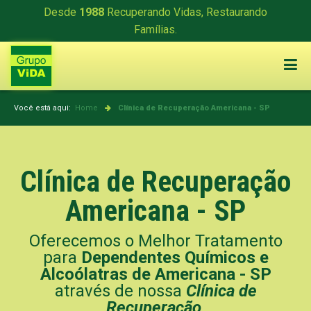
Desde
1988
Recuperando Vidas, Restaurando
Famílias.
Você está aqui:
Home
Clínica de Recuperação
Americana - SP
Clínica de Recuperação
Americana - SP
Oferecemos o Melhor Tratamento
para
Dependentes Químicos e
Alcoólatras de Americana - SP
através de nossa
Clínica de
Recuperação
.