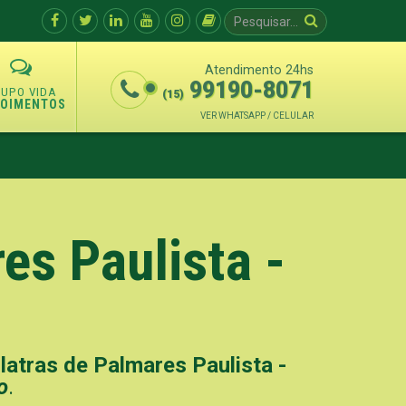
Atendimento 24hs
99190-8071
(15)
POIMENTOS
VER WHATSAPP / CELULAR
es Paulista -
atras de Palmares Paulista -
o
.