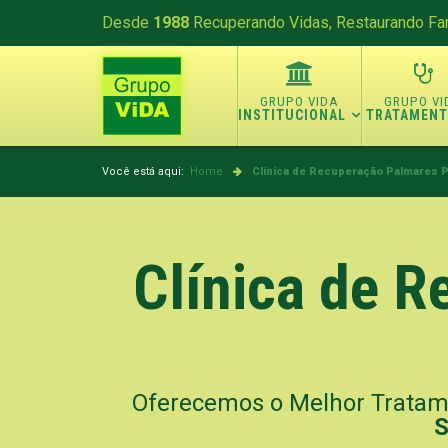
Desde
1988
Recuperando Vidas, Restaurando Fam
INSTITUCIONAL
TRATAMEN
Você está aqui:
Home
Clínica de Recuperação
Palmares P
Clínica de 
Oferecemos o Melhor Trata