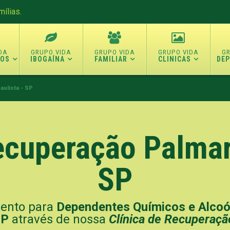
ílias.
TOS
IBOGAÍNA
FAMILIAR
CLINICAS
DE
aulista - SP
Recuperação
Palmar
SP
mento para
Dependentes Químicos e Alcoól
SP
através de nossa
Clínica de Recuperaçã