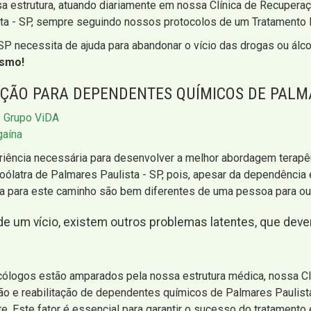
a estrutura, atuando diariamente em nossa Clínica de Recuperaç
ta - SP, sempre seguindo nossos protocolos de um Tratamento
SP necessita de ajuda para abandonar o vício das drogas ou álc
esmo!
ÇÃO PARA DEPENDENTES QUÍMICOS DE PALMA
o Grupo ViDA
gaína
iência necessária para desenvolver a melhor abordagem terapêut
oólatra de Palmares Paulista - SP, pois, apesar da dependência
 para este caminho são bem diferentes de uma pessoa para out
de um vício, existem outros problemas latentes, que deve
cólogos estão amparados pela nossa estrutura médica, nossa C
o e reabilitação de dependentes químicos de Palmares Paulista 
te. Este fator é essencial para garantir o sucesso do tratamento