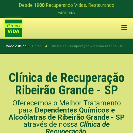
Desde
1988
Recuperando Vidas, Restaurando
Famílias.
Você está aqui:
Home
Clínica de Recuperação
Ribeirão Grande - SP
Clínica de Recuperação
Ribeirão Grande - SP
Oferecemos o Melhor Tratamento
para
Dependentes Químicos e
Alcoólatras de Ribeirão Grande - SP
através de nossa
Clínica de
Recuperação
.