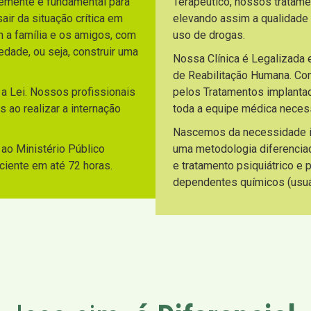
temente é fundamental para
Terapêutico, nossos tratam
ir da situação crítica em
elevando assim a qualidade
m a família e os amigos, com
uso de drogas.
dade, ou seja, construir uma
Nossa Clínica é Legalizada 
de Reabilitação Humana. C
 a Lei. Nossos profissionais
pelos Tratamentos implantad
 ao realizar a internação
toda a equipe médica necess
Nascemos da necessidade ide
ao Ministério Público
uma metodologia diferencia
aciente em até 72 horas.
e tratamento psiquiátrico e
dependentes químicos (usuár