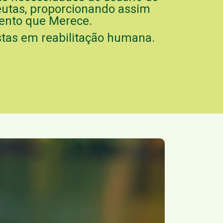
peutas, proporcionando assim
mento que Merece.
tas em reabilitação humana.