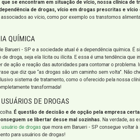
 que se encontram em situação de vício, nossa clínica de 
dependência de drogas, vício em drogas prescritas e vício
associados ao vício, como por exemplo os transtornos alimentar
IA QUÍMICA
 Barueri - SP e a sociedade atual é a dependência química. É s
 droga, seja ela lícita ou ilícita. E essa é uma tendência que
 de ação e reação das autoridades para contornar o problema. Inf
la frase que diz que “as drogas são um caminho sem volta”. Não ch
sivo sistema de tratamento, como o oferecido pela nossa clíni
completamente transformada!
 USUÁRIOS DE DROGAS
colha.
É questão de decisão e de opção pela empresa certa p
onseguem se libertar desse mal sozinhas.
Na verdade, as e
m
usuário de drogas
que mora em Barueri - SP consegue voltar à 
mento para usuários de drogas!