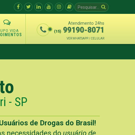
Atendimento 24hs
99190-8071
(15)
POIMENTOS
VER WHATSAPP / CELULAR
to
i - SP
Usuários de Drogas do Brasil!
 as necessidades do
usuário de