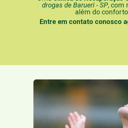
drogas de Barueri - SP
, com 
além do conforto
Entre em contato conosco 