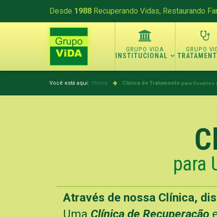
Desde
1988
Recuperando Vidas, Restaurando Fam
INSTITUCIONAL
TRATAMEN
Você está aqui:
Home
Clinica de Tratamento
para Usuários 
C
para 
Através de nossa Clínica, di
Uma
Clínica de Recuperação
e