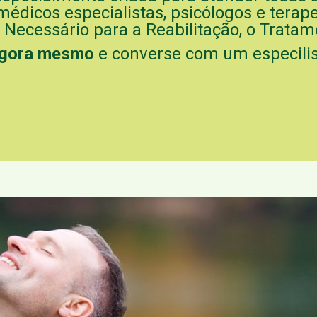
médicos especialistas, psicólogos e tera
 Necessário para a Reabilitação, o Trata
agora mesmo
e converse com um especilis