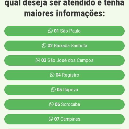
qual deseja ser atendido e tenha
maiores informações:
01
São Paulo
02
Baixada Santista
03
São José dos Campos
04
Registro
05
Itapeva
06
Sorocaba
07
Campinas