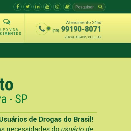
Atendimento 24hs
99190-8071
(15)
POIMENTOS
VER WHATSAPP / CELULAR
to
a - SP
Usuários de Drogas do Brasil!
 as necessidades do
usuário de