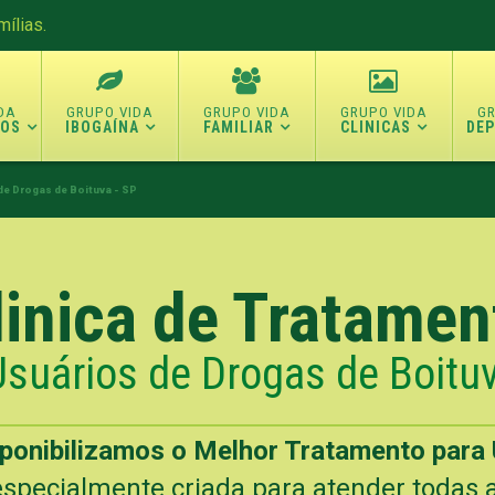
ílias.
TOS
IBOGAÍNA
FAMILIAR
CLINICAS
DE
de Drogas de Boituva - SP
linica de Tratamen
Usuários de Drogas de Boituv
sponibilizamos o Melhor Tratamento para 
specialmente criada para atender todas