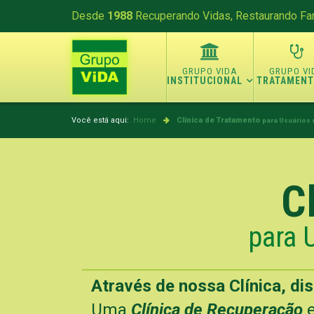
Desde
1988
Recuperando Vidas, Restaurando Fam
INSTITUCIONAL
TRATAMEN
Você está aqui:
Home
Clinica de Tratamento
para Usuários 
C
para 
Através de nossa Clínica, di
Uma
Clínica de Recuperação
e