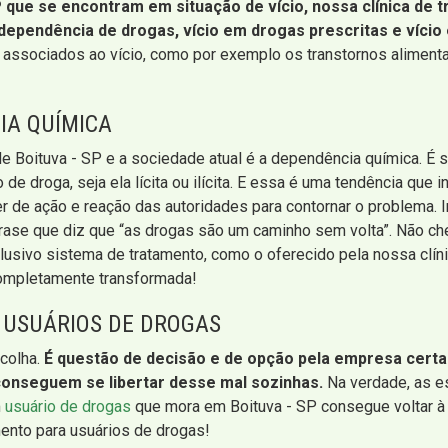
 que se encontram em situação de vício, nossa clínica de
dependência de drogas, vício em drogas prescritas e vício
associados ao vício, como por exemplo os transtornos alimentar
IA QUÍMICA
 Boituva - SP e a sociedade atual é a dependência química. É s
 droga, seja ela lícita ou ilícita. E essa é uma tendência que
 de ação e reação das autoridades para contornar o problema. Inf
la frase que diz que “as drogas são um caminho sem volta”. Não ch
sivo sistema de tratamento, como o oferecido pela nossa clíni
completamente transformada!
 USUÁRIOS DE DROGAS
colha.
É questão de decisão e de opção pela empresa certa p
onseguem se libertar desse mal sozinhas.
Na verdade, as e
m
usuário de drogas
que mora em Boituva - SP consegue voltar à
mento para usuários de drogas!