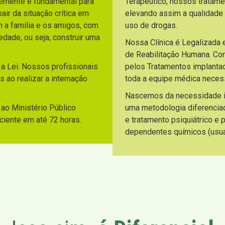
temente é fundamental para
Terapêutico, nossos tratam
ir da situação crítica em
elevando assim a qualidade
m a família e os amigos, com
uso de drogas.
dade, ou seja, construir uma
Nossa Clínica é Legalizada 
de Reabilitação Humana. C
 a Lei. Nossos profissionais
pelos Tratamentos implantad
 ao realizar a internação
toda a equipe médica necess
Nascemos da necessidade ide
ao Ministério Público
uma metodologia diferencia
aciente em até 72 horas.
e tratamento psiquiátrico e
dependentes químicos (usuár