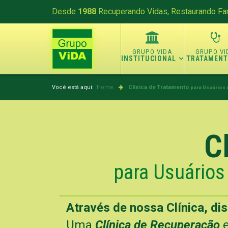
Desde
1988
Recuperando Vidas, Restaurando Fam
INSTITUCIONAL
TRATAMEN
Você está aqui:
Home
Clinica de Tratamento
para Usuários 
C
para Usuários
Através de nossa Clínica, di
Uma
Clínica de Recuperação
e