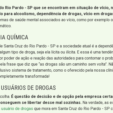
o Rio Pardo - SP que se encontram em situação de vício, n
 para alcoolismo, dependência de drogas, vício em drogas 
as de saúde mental associados ao vício, como por exemplo os 
mático.
IA QUÍMICA
 Santa Cruz do Rio Pardo - SP e a sociedade atual é a dependê
um tipo de droga, seja ela lícita ou ilícita. E essa é uma tend
 poder de ação e reação das autoridades para contornar o proble
aquela frase que diz que “as drogas são um caminho sem volta”. Nã
sivo sistema de tratamento, como o oferecido pela nossa clíni
completamente transformada!
 USUÁRIOS DE DROGAS
colha.
É questão de decisão e de opção pela empresa certa p
onseguem se libertar desse mal sozinhas.
Na verdade, as e
m
usuário de drogas
que mora em Santa Cruz do Rio Pardo - SP c