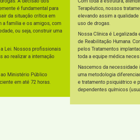
 drogas. A decisão dos
Com toda a estrutura, atend
temente é fundamental para
Terapêutico, nossos tratam
ir da situação crítica em
elevando assim a qualidade
m a família e os amigos, com
uso de drogas.
dade, ou seja, construir uma
Nossa Clínica é Legalizada 
de Reabilitação Humana. C
 a Lei. Nossos profissionais
pelos Tratamentos implantad
 ao realizar a internação
toda a equipe médica necess
Nascemos da necessidade ide
ao Ministério Público
uma metodologia diferencia
aciente em até 72 horas.
e tratamento psiquiátrico e
dependentes químicos (usuár