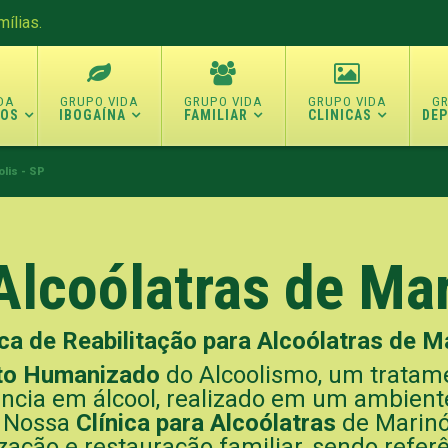
ílias.
TOS
IBOGAÍNA
FAMILIAR
CLINICAS
DE
olis - SP
 Alcoólatras de Mar
ca de Reabilitação para Alcoólatras de Ma
to Humanizado
do Alcoolismo, um tratam
cia em álcool, realizado em um ambient
o. Nossa
Clínica para Alcoólatras
de Marinóp
alização e restauração familiar, sendo refe