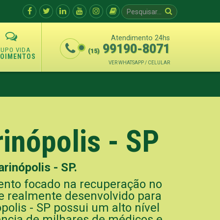
Atendimento 24hs
99190-8071
(15)
POIMENTOS
VER WHATSAPP / CELULAR
inópolis - SP
rinópolis - SP.
ento focado na recuperação no
e realmente desenvolvido para
olis - SP possui um alto nível
rência de milhares de médicos e