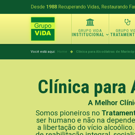
Desde
1988
Recuperando Vidas, Restaurando Fam
INSTITUCIONAL
TRATAMEN
Você está aqui:
Home
Clínica para Alcoólatras de Marinóp
Clínica para
A Melhor Clíni
Somos pioneiros no
Tratamen
ser humano e não na dependen
a libertação do vício alcoólic
de reabilitação integral, soci