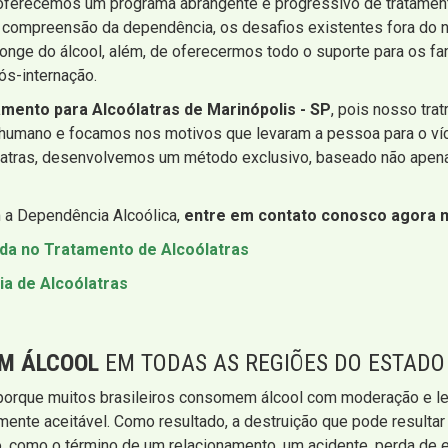
oferecemos um programa abrangente e progressivo de tratamento 
, a compreensão da dependência, os desafios existentes fora do 
onge do álcool, além, de oferecermos todo o suporte para os fa
ós-internação.
amento para Alcoólatras de Marinópolis - SP
, pois nosso trat
umano e focamos nos motivos que levaram a pessoa para o víci
ólatras, desenvolvemos um método exclusivo, baseado não apen
 a Dependência Alcoólica,
entre em contato conosco agora
ada no Tratamento de Alcoólatras
ia de Alcoólatras
EM ÁLCOOL
EM TODAS AS REGIÕES DO ESTADO
 porque muitos brasileiros consomem álcool com moderação e le
almente aceitável. Como resultado, a destruição que pode resulta
o, como o término de um relacionamento, um acidente, perda de