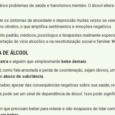
ários problemas de saúde e transtornos mentais. O álcool altera
te os sintomas de ansiedade e depressão muitas vezes se veem 
 no cérebro, o que amplifica sentimentos e emoções negativos.
lto padrão, médicos, psicólogos e terapeutas realmente especia
ertação do vício alcoólico e na reestruturação social e familiar.
V
A DE ÁLCOOL
latra
e alguém que simplesmente
bebe demais
.
, como fala arrastada e perda de coordenação, sejam óbvios, 
te
abuso de substância
.
eber, apesar das consequências negativas sobre sua saúde, rel
 pode ser um sinal de dependência de álcool. Isso pode signific
 que precisam beber para relaxar e são incapazes de lidar com
ssam beber
.