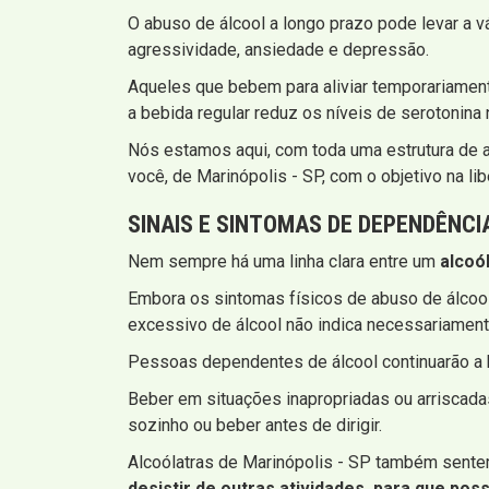
O abuso de álcool a longo prazo pode levar a v
agressividade, ansiedade e depressão.
Aqueles que bebem para aliviar temporariamen
a bebida regular reduz os níveis de serotonina
Nós estamos aqui, com toda uma estrutura de a
você, de Marinópolis - SP, com o objetivo na lib
SINAIS E SINTOMAS DE DEPENDÊNCI
Nem sempre há uma linha clara entre um
alcoó
Embora os sintomas físicos de abuso de álcool
excessivo de álcool não indica necessariamen
Pessoas dependentes de álcool continuarão a b
Beber em situações inapropriadas ou arriscadas
sozinho ou beber antes de dirigir.
Alcoólatras de Marinópolis - SP também sentem
desistir de outras atividades, para que po