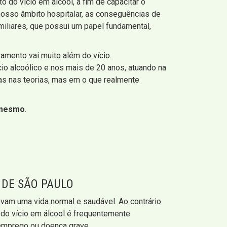
do vício em álcool, a fim de capacitar o
nosso âmbito hospitalar, as conseguências de
miliares, que possui um papel fundamental,
ramento vai muito além do vício.
o alcoólico e nos mais de 20 anos, atuando na
as nas teorias, mas em o que realmente
 mesmo
.
 DE SÃO PAULO
vam uma vida normal e saudável. Ao contrário
r do vício em álcool é frequentemente
 emprego ou doença grave.