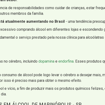
ência de responsabilidades como cuidar de crianças, estar freq
outros membros da família.
está atualmente aumentando no Brasil
- uma tendência preocup
xcessivo comprando álcool em diferentes lojas e escondendo g
mental o serviço prestado pela nossa clínica para alcoólatras 
as no cérebro, incluindo
dopamina
e
endorfina
. Esses produtos q
consumo de álcool pode logo levar o cérebro a desejar mais, m
r isso é preciso mais para obter o mesmo efeito.
ol e vício, a fim de produzir mais os produtos químicos felizes
 dia.
 EM ÁLCOOL DE MARINÓPOLIS - SP