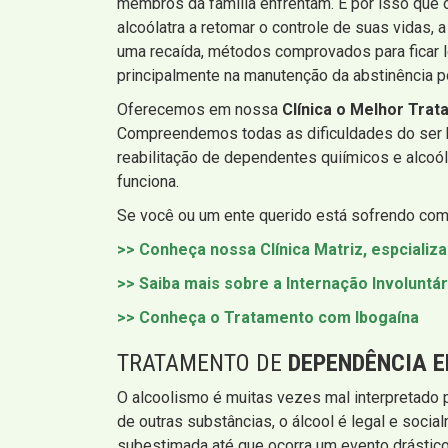
membros da família enfrentam. É por isso que 
alcoólatra a retomar o controle de suas vidas
uma recaída, métodos comprovados para ficar l
principalmente na manutenção da abstinência p
Oferecemos em nossa
Clínica o Melhor Trat
Compreendemos todas as dificuldades do ser h
reabilitação de dependentes quiímicos e alco
funciona.
Se você ou um ente querido está sofrendo com
>> Conheça nossa Clínica Matriz, espcializ
>> Saiba mais sobre a Internação Involuntár
>> Conheça o Tratamento com Ibogaína
TRATAMENTO DE
DEPENDÊNCIA 
O alcoolismo é muitas vezes mal interpretado
de outras substâncias, o álcool é legal e soci
subestimada até que ocorra um evento drástic