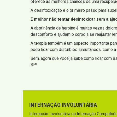
oferece as melhores chances de uma recupera
A desintoxicação é o primeiro passo para super
É melhor não tentar desintoxicar sem a aju
A abstinência de heroína é muitas vezes dol
desconforto e ajudem o corpo a se reajustar le
A terapia também é um aspecto importante par
pode lidar com distúrbios simultâneos, como a
Bem, agora que você já sabe como lidar com es
SP!
INTERNAÇÃO INVOLUNTÁRIA
Internação Involuntária ou Internação Compulsória