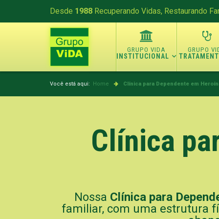
Desde
1988
Recuperando Vidas, Restaurando Fam
INSTITUCIONAL
TRATAMEN
Você está aqui:
Home
Clínica para Dependente em Heroín
Clínica p
Nossa
Clínica para Depend
familiar, com uma estrutura f