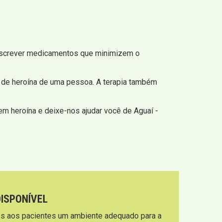
escrever medicamentos que minimizem o
 de heroína de uma pessoa. A terapia também
m heroína e deixe-nos ajudar você de Aguaí -
DISPONÍVEL
s aos pacientes um ambiente adequado para a