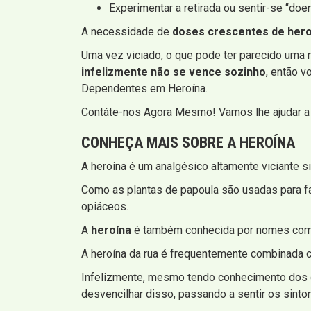
Experimentar a retirada ou sentir-se “doe
A necessidade de
doses crescentes de hero
Uma vez viciado, o que pode ter parecido uma ma
infelizmente não se vence sozinho
, então v
Dependentes em Heroína.
Contáte-nos Agora Mesmo! Vamos lhe ajudar a 
CONHEÇA MAIS SOBRE A HEROÍNA
A heroína é um analgésico altamente viciante s
Como as plantas de papoula são usadas para fa
opiáceos.
A
heroína
é também conhecida por nomes co
A heroína da rua é frequentemente combinada c
Infelizmente, mesmo tendo conhecimento dos g
desvencilhar disso, passando a sentir os sint