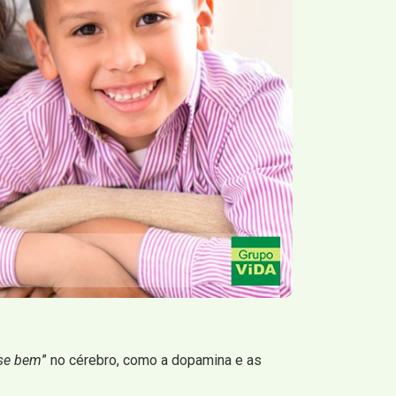
-se bem
” no cérebro, como a dopamina e as