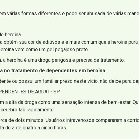
em várias formas diferentes e pode ser abusada de várias maneiras
de heroína.
a obtém sua cor de aditivos e é mais comum que a heroína pura.
 heroína vem como um gel pegajoso preto.
 a heroína é uma droga perigosa e precisa de tratamento.
da no tratamento de dependentes em heroína
.
te ou possui um familiar preso neste vício, não deixe para depo
ENDENTES DE AGUAÍ - SP
m a alta da droga como uma sensação intensa de bem-estar. Qua
 cérebro tão rapidamente.
erca de dois minutos. Usuários intravenosos compararam a corr
ta dura de quatro a cinco horas.