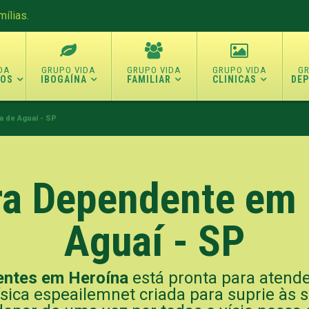
ílias.
TOS
IBOGAÍNA
FAMILIAR
CLINICAS
DE
a de Aguaí - SP
ara Dependente em 
Aguaí - SP
entes em Heroína
está pronta para atende
ísica espeailemnet criada para suprie às 