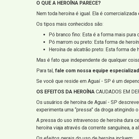
O QUE A HEROÍNA PARECE?
Nem toda heroína é igual. Ela é comercializada 
Os tipos mais conhecidos são:
Pó branco fino: Esta é a forma mais pura 
Pó marrom ou preto: Esta forma de heroín
Heroína de alcatrão preto: Esta forma de
Mas é fato que independente de qualquer coisa,
Para tal,
fale com nossa equipe especializa
Se você que reside em Aguaí - SP é um dependen
OS EFEITOS DA HEROÍNA
CAUDADOS EM DEP
Os usuários de heroína de Aguaí - SP descreve
experimenta uma “pressa” da droga atingindo o
A pressa do uso intravenoso de heroína dura c
heroína viaja através da corrente sanguínea, a al
Os efeitos gerais do uso de heroína incluem: