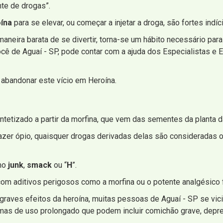
nte de drogas”.
ína
para se elevar, ou começar a injetar a droga, são fortes indíc
neira barata de se divertir, torna-se um hábito necessário para 
ocê de Aguaí - SP, pode contar com a ajuda dos Especialistas e 
abandonar este vício em Heroína.
intetizado a partir da morfina, que vem das sementes da planta d
zer ópio, quaisquer drogas derivadas delas são consideradas op
mo
junk
,
smack
ou “
H
”.
om aditivos perigosos como a morfina ou o potente analgésico f
raves efeitos da heroína, muitas pessoas de Aguaí - SP se vi
omas de uso prolongado que podem incluir comichão grave, depr