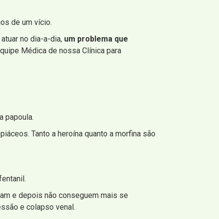
ios de um vício.
atuar no dia-a-dia,
um problema que
Equipe Médica de nossa Clínica para
a papoula.
iáceos. Tanto a heroína quanto a morfina são
entanil.
ciam e depois não conseguem mais se
essão e colapso venal.