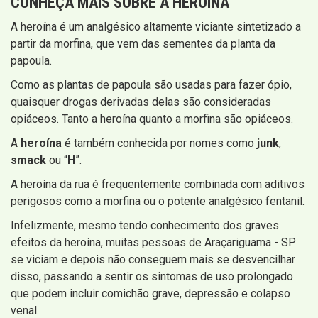
CONHEÇA MAIS SOBRE A HEROÍNA
A heroína é um analgésico altamente viciante sintetizado a
partir da morfina, que vem das sementes da planta da
papoula.
Como as plantas de papoula são usadas para fazer ópio,
quaisquer drogas derivadas delas são consideradas
opiáceos. Tanto a heroína quanto a morfina são opiáceos.
A
heroína
é também conhecida por nomes como
junk
,
smack
ou “
H
”.
A heroína da rua é frequentemente combinada com aditivos
perigosos como a morfina ou o potente analgésico fentanil.
Infelizmente, mesmo tendo conhecimento dos graves
efeitos da heroína, muitas pessoas de Araçariguama - SP
se viciam e depois não conseguem mais se desvencilhar
disso, passando a sentir os sintomas de uso prolongado
que podem incluir comichão grave, depressão e colapso
venal.