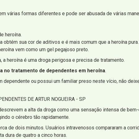
em várias formas diferentes e pode ser abusada de várias maneiras
de heroína.
a obtém sua cor de aditivos e é mais comum que a heroína pura.
 heroína vem como um gel pegajoso preto.
 a heroína é uma droga perigosa e precisa de tratamento.
da no tratamento de dependentes em heroína
.
 dependente ou possui um familiar preso neste vício, não deixe
ENDENTES DE ARTUR NOGUEIRA - SP
 descrevem a alta da droga como uma sensação intensa de bem-es
indo o cérebro tão rapidamente.
erca de dois minutos. Usuários intravenosos compararam a corr
ta dura de quatro a cinco horas.