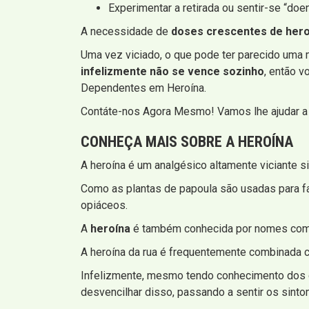
Experimentar a retirada ou sentir-se “doe
A necessidade de
doses crescentes de hero
Uma vez viciado, o que pode ter parecido uma ma
infelizmente não se vence sozinho
, então v
Dependentes em Heroína.
Contáte-nos Agora Mesmo! Vamos lhe ajudar a 
CONHEÇA MAIS SOBRE A HEROÍNA
A heroína é um analgésico altamente viciante s
Como as plantas de papoula são usadas para fa
opiáceos.
A
heroína
é também conhecida por nomes co
A heroína da rua é frequentemente combinada c
Infelizmente, mesmo tendo conhecimento dos g
desvencilhar disso, passando a sentir os sint