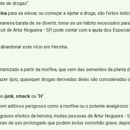
nte de drogas”.
ína
para se elevar, ou começar a injetar a droga, são fortes indíc
neira barata de se divertir, torna-se um hábito necessário para 
ocê de Artur Nogueira - SP, pode contar com a ajuda dos Especia
abandonar este vício em Heroína.
intetizado a partir da morfina, que vem das sementes da planta d
zer ópio, quaisquer drogas derivadas delas são consideradas op
mo
junk
,
smack
ou “
H
”.
om aditivos perigosos como a morfina ou o potente analgésico f
raves efeitos da heroína, muitas pessoas de Artur Nogueira -
omas de uso prolongado que podem incluir comichão grave, depr