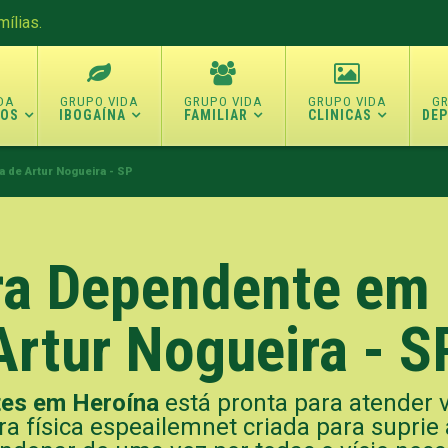
ílias.
TOS
IBOGAÍNA
FAMILIAR
CLINICAS
DE
a de Artur Nogueira - SP
ara Dependente em 
Artur Nogueira - S
tes em Heroína
está pronta para atender 
ra física espeailemnet criada para suprie