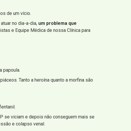
ios de um vício.
atuar no dia-a-dia,
um problema que
listas e Equipe Médica de nossa Clínica para
a papoula.
iáceos. Tanto a heroína quanto a morfina são
entanil.
 SP se viciam e depois não conseguem mais se
essão e colapso venal.