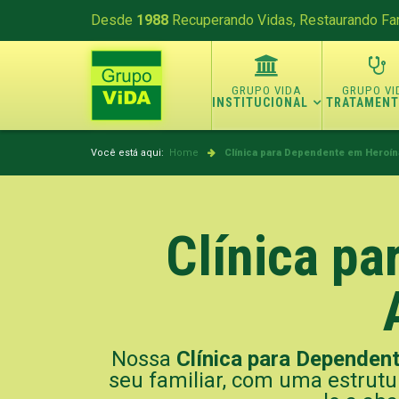
Desde
1988
Recuperando Vidas, Restaurando Fam
INSTITUCIONAL
TRATAMEN
Você está aqui:
Home
Clínica para Dependente em Heroín
Clínica p
Nossa
Clínica para Dependen
seu familiar, com uma estrutu