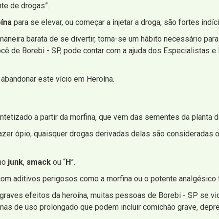
nte de drogas”.
ína
para se elevar, ou começar a injetar a droga, são fortes indíc
neira barata de se divertir, torna-se um hábito necessário para 
ocê de Borebi - SP, pode contar com a ajuda dos Especialistas e
abandonar este vício em Heroína.
intetizado a partir da morfina, que vem das sementes da planta d
zer ópio, quaisquer drogas derivadas delas são consideradas op
mo
junk
,
smack
ou “
H
”.
om aditivos perigosos como a morfina ou o potente analgésico f
raves efeitos da heroína, muitas pessoas de Borebi - SP se v
omas de uso prolongado que podem incluir comichão grave, depr