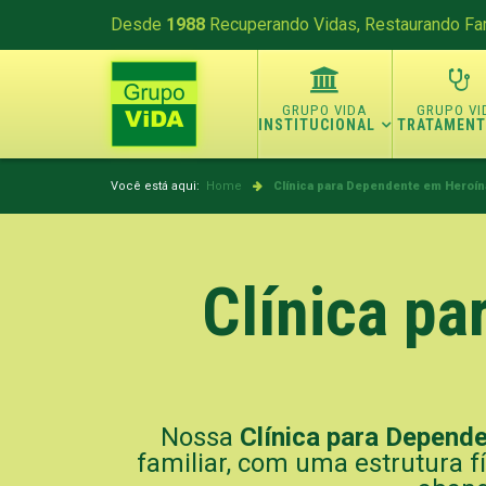
Desde
1988
Recuperando Vidas, Restaurando Fam
INSTITUCIONAL
TRATAMEN
Você está aqui:
Home
Clínica para Dependente em Heroín
Clínica p
Nossa
Clínica para Depend
familiar, com uma estrutura f