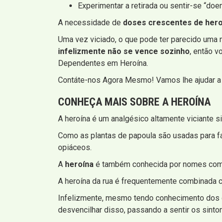
Experimentar a retirada ou sentir-se “doe
A necessidade de
doses crescentes de hero
Uma vez viciado, o que pode ter parecido uma ma
infelizmente não se vence sozinho
, então v
Dependentes em Heroína.
Contáte-nos Agora Mesmo! Vamos lhe ajudar a 
CONHEÇA MAIS SOBRE A HEROÍNA
A heroína é um analgésico altamente viciante s
Como as plantas de papoula são usadas para fa
opiáceos.
A
heroína
é também conhecida por nomes co
A heroína da rua é frequentemente combinada c
Infelizmente, mesmo tendo conhecimento dos g
desvencilhar disso, passando a sentir os sint