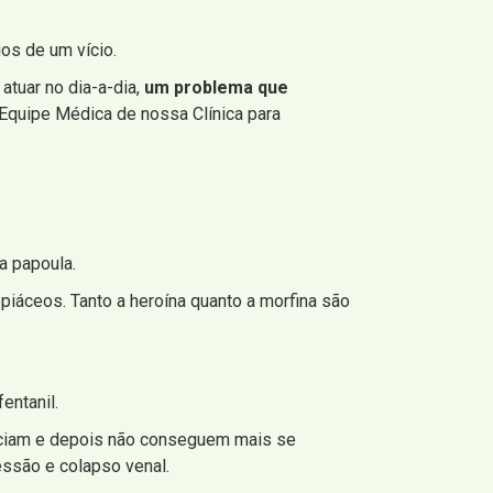
ios de um vício.
atuar no dia-a-dia,
um problema que
 Equipe Médica de nossa Clínica para
a papoula.
iáceos. Tanto a heroína quanto a morfina são
entanil.
iciam e depois não conseguem mais se
essão e colapso venal.