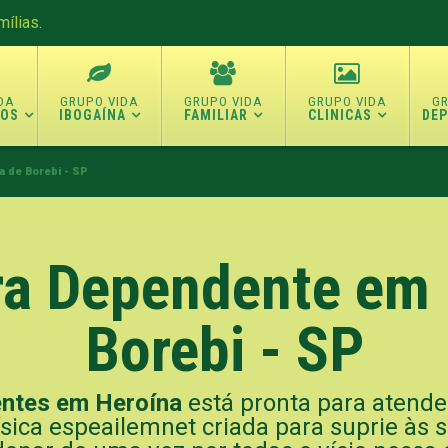
ílias.
TOS
IBOGAÍNA
FAMILIAR
CLINICAS
DE
a de Borebi - SP
ara Dependente em 
Borebi - SP
entes em Heroína
está pronta para atende
ísica espeailemnet criada para suprie às 