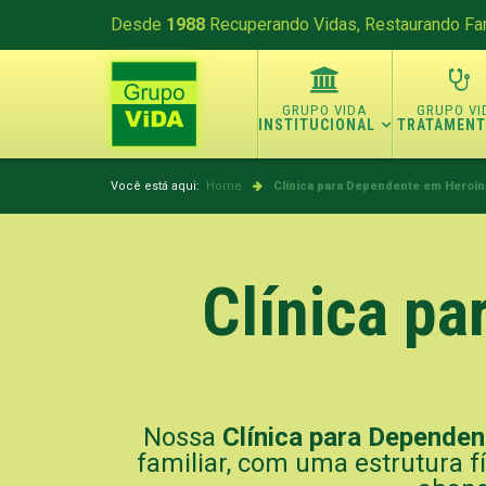
Desde
1988
Recuperando Vidas, Restaurando Fam
INSTITUCIONAL
TRATAMEN
Você está aqui:
Home
Clínica para Dependente em Heroín
Clínica p
Nossa
Clínica para Depende
familiar, com uma estrutura f