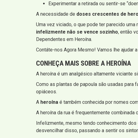
Experimentar a retirada ou sentir-se “doe
A necessidade de
doses crescentes de hero
Uma vez viciado, o que pode ter parecido uma ma
infelizmente não se vence sozinho
, então v
Dependentes em Heroína.
Contáte-nos Agora Mesmo! Vamos lhe ajudar a 
CONHEÇA MAIS SOBRE A HEROÍNA
A heroína é um analgésico altamente viciante s
Como as plantas de papoula são usadas para fa
opiáceos.
A
heroína
é também conhecida por nomes co
A heroína da rua é frequentemente combinada c
Infelizmente, mesmo tendo conhecimento dos 
desvencilhar disso, passando a sentir os sint