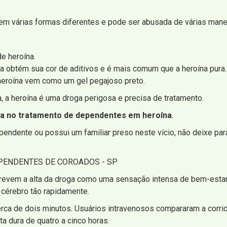
em várias formas diferentes e pode ser abusada de várias maneiras
de heroína.
a obtém sua cor de aditivos e é mais comum que a heroína pura.
 heroína vem como um gel pegajoso preto.
 a heroína é uma droga perigosa e precisa de tratamento.
da no tratamento de dependentes em heroína
.
ndente ou possui um familiar preso neste vício, não deixe para
ENDENTES DE COROADOS - SP
revem a alta da droga como uma sensação intensa de bem-estar.
 cérebro tão rapidamente.
erca de dois minutos. Usuários intravenosos compararam a corr
ta dura de quatro a cinco horas.