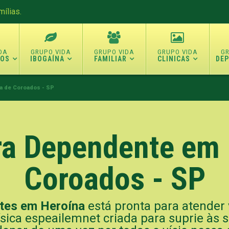
ílias.
TOS
IBOGAÍNA
FAMILIAR
CLINICAS
DE
a de Coroados - SP
ara Dependente em 
Coroados - SP
ntes em Heroína
está pronta para atender
ísica espeailemnet criada para suprie às 