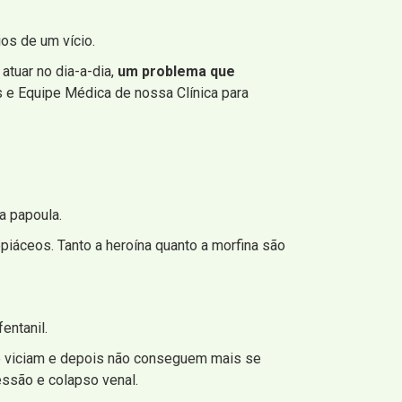
ios de um vício.
atuar no dia-a-dia,
um problema que
s e Equipe Médica de nossa Clínica para
a papoula.
iáceos. Tanto a heroína quanto a morfina são
entanil.
e viciam e depois não conseguem mais se
essão e colapso venal.