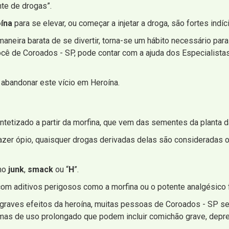
nte de drogas”.
ína
para se elevar, ou começar a injetar a droga, são fortes indíc
neira barata de se divertir, torna-se um hábito necessário para 
ocê de Coroados - SP, pode contar com a ajuda dos Especialista
abandonar este vício em Heroína.
intetizado a partir da morfina, que vem das sementes da planta d
zer ópio, quaisquer drogas derivadas delas são consideradas op
mo
junk
,
smack
ou “
H
”.
om aditivos perigosos como a morfina ou o potente analgésico f
graves efeitos da heroína, muitas pessoas de Coroados - SP s
omas de uso prolongado que podem incluir comichão grave, depr