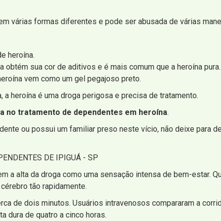
em várias formas diferentes e pode ser abusada de várias maneiras
de heroína.
a obtém sua cor de aditivos e é mais comum que a heroína pura.
 heroína vem como um gel pegajoso preto.
 a heroína é uma droga perigosa e precisa de tratamento.
da no tratamento de dependentes em heroína
.
nte ou possui um familiar preso neste vício, não deixe para de
ENDENTES DE IPIGUÁ - SP
em a alta da droga como uma sensação intensa de bem-estar. Qu
 cérebro tão rapidamente.
erca de dois minutos. Usuários intravenosos compararam a corr
ta dura de quatro a cinco horas.