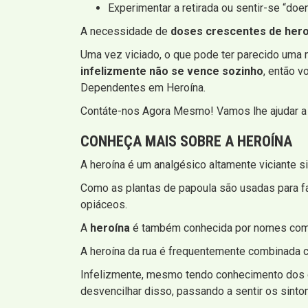
Experimentar a retirada ou sentir-se “doe
A necessidade de
doses crescentes de hero
Uma vez viciado, o que pode ter parecido uma ma
infelizmente não se vence sozinho
, então v
Dependentes em Heroína.
Contáte-nos Agora Mesmo! Vamos lhe ajudar a 
CONHEÇA MAIS SOBRE A HEROÍNA
A heroína é um analgésico altamente viciante s
Como as plantas de papoula são usadas para fa
opiáceos.
A
heroína
é também conhecida por nomes co
A heroína da rua é frequentemente combinada c
Infelizmente, mesmo tendo conhecimento dos g
desvencilhar disso, passando a sentir os sint