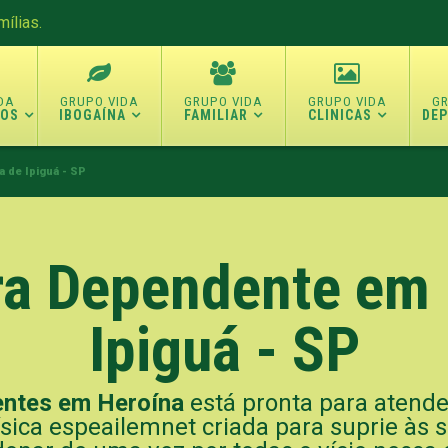
ílias.
TOS
IBOGAÍNA
FAMILIAR
CLINICAS
DE
 de Ipiguá - SP
ara Dependente em 
Ipiguá - SP
entes em Heroína
está pronta para atende
ísica espeailemnet criada para suprie às 