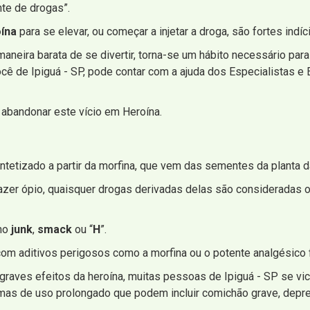
nte de drogas”.
ína
para se elevar, ou começar a injetar a droga, são fortes indíc
neira barata de se divertir, torna-se um hábito necessário para 
ocê de Ipiguá - SP, pode contar com a ajuda dos Especialistas e
abandonar este vício em Heroína.
intetizado a partir da morfina, que vem das sementes da planta d
zer ópio, quaisquer drogas derivadas delas são consideradas op
mo
junk
,
smack
ou “
H
”.
om aditivos perigosos como a morfina ou o potente analgésico f
raves efeitos da heroína, muitas pessoas de Ipiguá - SP se v
omas de uso prolongado que podem incluir comichão grave, depr