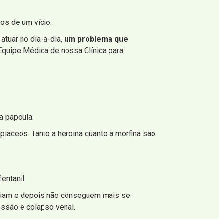
ios de um vício.
atuar no dia-a-dia,
um problema que
 Equipe Médica de nossa Clínica para
a papoula.
iáceos. Tanto a heroína quanto a morfina são
entanil.
iciam e depois não conseguem mais se
essão e colapso venal.