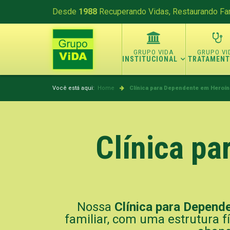
Desde
1988
Recuperando Vidas, Restaurando Fam
INSTITUCIONAL
TRATAMEN
Você está aqui:
Home
Clínica para Dependente em Heroína
Clínica p
Nossa
Clínica para Depend
familiar, com uma estrutura f