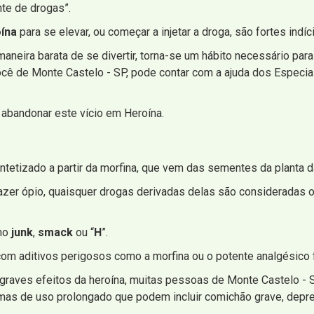
nte de drogas”.
ína
para se elevar, ou começar a injetar a droga, são fortes indíc
neira barata de se divertir, torna-se um hábito necessário para 
ocê de Monte Castelo - SP, pode contar com a ajuda dos Especia
abandonar este vício em Heroína.
intetizado a partir da morfina, que vem das sementes da planta d
zer ópio, quaisquer drogas derivadas delas são consideradas op
mo
junk
,
smack
ou “
H
”.
om aditivos perigosos como a morfina ou o potente analgésico f
raves efeitos da heroína, muitas pessoas de Monte Castelo -
omas de uso prolongado que podem incluir comichão grave, depr