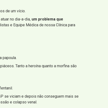
ios de um vício.
atuar no dia-a-dia,
um problema que
listas e Equipe Médica de nossa Clínica para
a papoula.
iáceos. Tanto a heroína quanto a morfina são
entanil.
 SP se viciam e depois não conseguem mais se
essão e colapso venal.