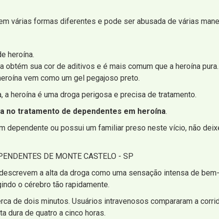
em várias formas diferentes e pode ser abusada de várias maneiras
de heroína.
a obtém sua cor de aditivos e é mais comum que a heroína pura.
 heroína vem como um gel pegajoso preto.
 a heroína é uma droga perigosa e precisa de tratamento.
da no tratamento de dependentes em heroína
.
 dependente ou possui um familiar preso neste vício, não deixe
ENDENTES DE MONTE CASTELO - SP
descrevem a alta da droga como uma sensação intensa de bem-es
indo o cérebro tão rapidamente.
erca de dois minutos. Usuários intravenosos compararam a corr
ta dura de quatro a cinco horas.