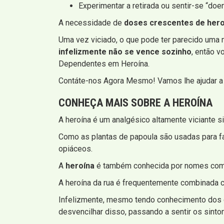
Experimentar a retirada ou sentir-se “doe
A necessidade de
doses crescentes de hero
Uma vez viciado, o que pode ter parecido uma ma
infelizmente não se vence sozinho
, então v
Dependentes em Heroína.
Contáte-nos Agora Mesmo! Vamos lhe ajudar a 
CONHEÇA MAIS SOBRE A HEROÍNA
A heroína é um analgésico altamente viciante s
Como as plantas de papoula são usadas para fa
opiáceos.
A
heroína
é também conhecida por nomes co
A heroína da rua é frequentemente combinada c
Infelizmente, mesmo tendo conhecimento dos g
desvencilhar disso, passando a sentir os sint