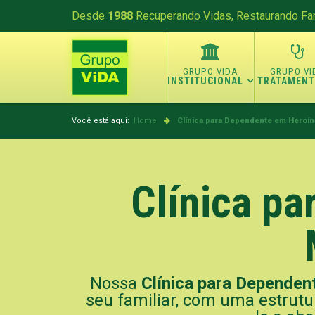
Desde
1988
Recuperando Vidas, Restaurando Fam
INSTITUCIONAL
TRATAMEN
Você está aqui:
Home
Clínica para Dependente em Heroín
Clínica p
Nossa
Clínica para Dependen
seu familiar, com uma estrutu