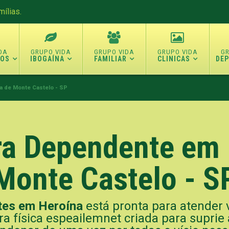
ílias.
TOS
IBOGAÍNA
FAMILIAR
CLINICAS
DE
a de Monte Castelo - SP
ara Dependente em 
Monte Castelo - S
tes em Heroína
está pronta para atender 
ra física espeailemnet criada para suprie