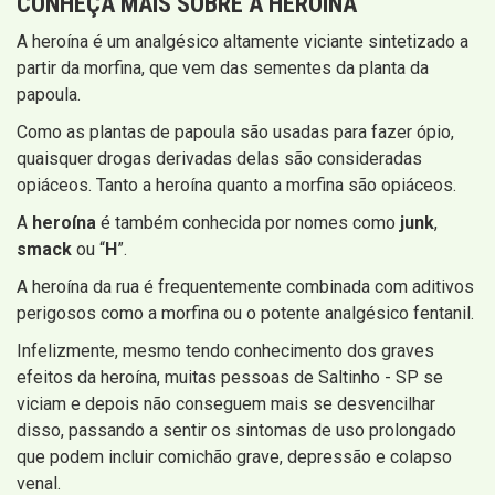
CONHEÇA MAIS SOBRE A HEROÍNA
A heroína é um analgésico altamente viciante sintetizado a
partir da morfina, que vem das sementes da planta da
papoula.
Como as plantas de papoula são usadas para fazer ópio,
quaisquer drogas derivadas delas são consideradas
opiáceos. Tanto a heroína quanto a morfina são opiáceos.
A
heroína
é também conhecida por nomes como
junk
,
smack
ou “
H
”.
A heroína da rua é frequentemente combinada com aditivos
perigosos como a morfina ou o potente analgésico fentanil.
Infelizmente, mesmo tendo conhecimento dos graves
efeitos da heroína, muitas pessoas de Saltinho - SP se
viciam e depois não conseguem mais se desvencilhar
disso, passando a sentir os sintomas de uso prolongado
que podem incluir comichão grave, depressão e colapso
venal.