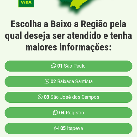
Escolha a Baixo a Região pela
qual deseja ser atendido e tenha
maiores informações:
01
São Paulo
02
Baixada Santista
03
São José dos Campos
04
Registro
05
Itapeva