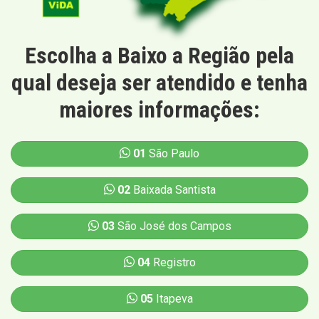
Escolha a Baixo a Região pela
qual deseja ser atendido e tenha
maiores informações:
01
São Paulo
02
Baixada Santista
03
São José dos Campos
04
Registro
05
Itapeva