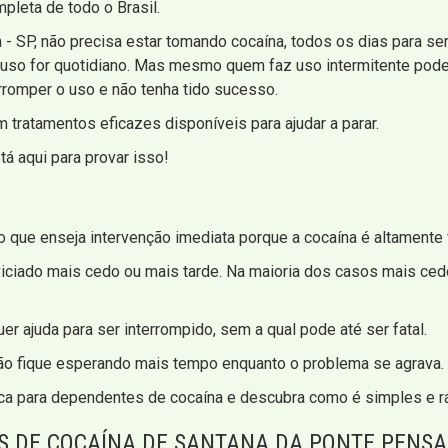
mpleta de todo o Brasil.
- SP, não precisa estar tomando cocaína, todos os dias para ser
 uso for quotidiano. Mas mesmo quem faz uso intermitente pode 
erromper o uso e não tenha tido sucesso.
 tratamentos eficazes disponíveis para ajudar a parar.
á aqui para provar isso!
 que enseja intervenção imediata porque a cocaína é altamente v
viciado mais cedo ou mais tarde. Na maioria dos casos mais ced
r ajuda para ser interrompido, sem a qual pode até ser fatal.
 não fique esperando mais tempo enquanto o problema se agrava.
ca para dependentes de cocaína e descubra como é simples e r
 DE COCAÍNA DE SANTANA DA PONTE PENSA 