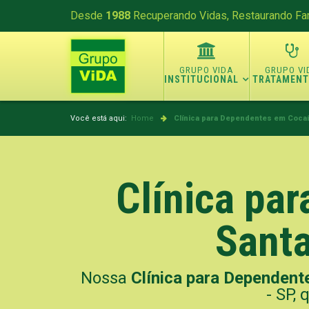
Desde
1988
Recuperando Vidas, Restaurando Fam
INSTITUCIONAL
TRATAMEN
Você está aqui:
Home
Clínica para Dependentes em Cocaí
Clínica pa
Santa
Nossa
Clínica para Dependen
- SP, 