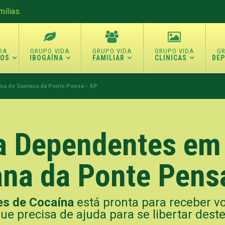
ílias.
TOS
IBOGAÍNA
FAMILIAR
CLINICAS
DE
na de Santana da Ponte Pensa - SP
ra Dependentes em
na da Ponte Pens
tes de Cocaína
está pronta para receber 
que precisa de ajuda para se libertar deste