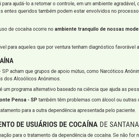
 para ajudá-lo a retomar o controle, em um ambiente agradável,
 os entes queridos também podem estar envolvidos no processo
uso de cocaína ocorre no
ambiente tranquilo de nossas moder
el para aqueles que por ventura tenham diagnóstico favorável a
CAÍNA
 SP acham que grupos de apoio mútuo, como Narcóticos Anônim
s dos Alcoólicos Anônimos.
é um programa alternativo baseado na ciência que ajuda as pes
onte Pensa - SP
também têm problemas com álcool ou outras 
atamento para a outra dependência apresentada pelo paciente.
ENTO DE USUÁRIOS DE COCAÍNA
DE SANTANA 
nação para o tratamento da dependência de cocaína. Se não for n