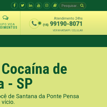
Atendimento 24hs
99190-8071
(15)
POIMENTOS
VER WHATSAPP / CELULAR
 Cocaína de
a - SP
você de Santana da Ponte Pensa
 vício.