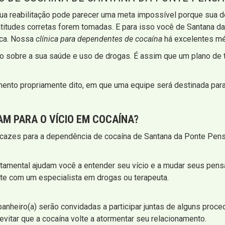
ua reabilitação pode parecer uma meta impossível porque sua d
atitudes corretas forem tomadas. E para isso você de Santana da
ica. Nossa
clínica para dependentes de cocaína
há excelentes mé
do sobre a sua saúde e uso de drogas. É assim que um plano de
mento propriamente dito, em que uma equipe será destinada para 
AM
PARA O VÍCIO EM COCAÍNA?
cazes para a dependência de cocaína de Santana da Ponte Pens
rtamental ajudam você a entender seu vício e a mudar seus pen
te com um especialista em drogas ou terapeuta.
heiro(a) serão convidadas a participar juntas de alguns proce
itar que a cocaína volte a atormentar seu relacionamento.