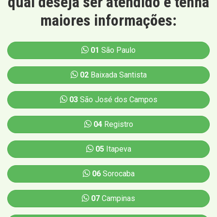
qual deseja ser atendido e tenha
maiores informações:
01
São Paulo
02
Baixada Santista
03
São José dos Campos
04
Registro
05
Itapeva
06
Sorocaba
07
Campinas