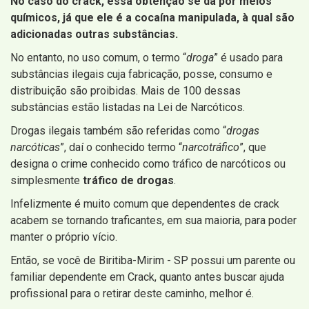
No caso do crack, essa obtenção se dá por meios
químicos, já que ele é a cocaína manipulada, à qual são
adicionadas outras substâncias.
No entanto, no uso comum, o termo “
droga
” é usado para
substâncias ilegais cuja fabricação, posse, consumo e
distribuição são proibidas. Mais de 100 dessas
substâncias estão listadas na Lei de Narcóticos.
Drogas ilegais também são referidas como “
drogas
narcóticas
”, daí o conhecido termo “
narcotráfico
”, que
designa o crime conhecido como tráfico de narcóticos ou
simplesmente
tráfico de drogas
.
Infelizmente é muito comum que dependentes de crack
acabem se tornando traficantes, em sua maioria, para poder
manter o próprio vício.
Então, se você de Biritiba-Mirim - SP possui um parente ou
familiar dependente em Crack, quanto antes buscar ajuda
profissional para o retirar deste caminho, melhor é.