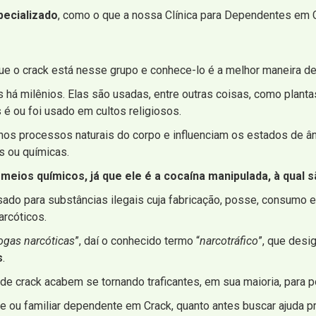
pecializado
, como o que a nossa Clínica para Dependentes em C
que o crack está nesse grupo e conhece-lo é a melhor maneira de
 há milênios. Elas são usadas, entre outras coisas, como plant
 é ou foi usado em cultos religiosos.
nos processos naturais do corpo e influenciam os estados de 
s ou químicas.
meios químicos, já que ele é a cocaína manipulada, à qual 
sado para substâncias ilegais cuja fabricação, posse, consumo e
arcóticos.
ogas narcóticas
”, daí o conhecido termo “
narcotráfico
”, que desi
s
.
 crack acabem se tornando traficantes, em sua maioria, para po
e ou familiar dependente em Crack, quanto antes buscar ajuda pro