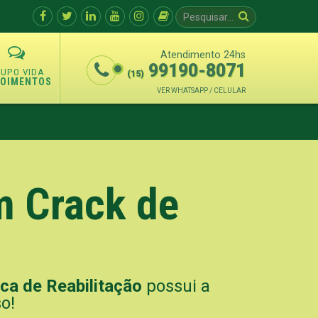
Atendimento 24hs
99190-8071
(15)
POIMENTOS
VER WHATSAPP / CELULAR
m Crack de
ica de Reabilitação
possui a
o!