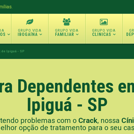
ílias.
TOS
IBOGAÍNA
FAMILIAR
CLINICAS
DE
 de Ipiguá - SP
ara Dependentes e
Ipiguá - SP
á tendo problemas com o
Crack
, nossa
Cín
elhor opção de tratamento para o seu cas