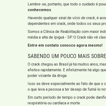
Lembre-se, portanto, que todo o cuidado é pou
conhecemos
.
Havendo qualquer sinal de
vício de crack
, é ac
dependentes em crack, onde todos os seus pro
Somos a Clínica de Reabilitação com maior índ
média e alta de Ipiguá - SP. O Crack não vê cla
Entre em contato conosco agora mesmo!
SABENDO UM POUCO MAIS SOBR
O crack chegou ao Brasil já há muitos anos, ma
efeitos rapidamente. E infelizmente há algo q
poder viciante da droga.
Isso se deve especialmente ao fato de que o c
o que leva a pessoa a ter desejo de fumá-lo n
Em curto período de tempo o crack pode danific
respiratória ou cardíaca e morte.