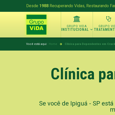
Desde
1988
Recuperando Vidas, Restaurando Fam
INSTITUCIONAL
TRATAMEN
Você está aqui:
Home
Clínica para Dependentes em Crack
Clínica p
Se você de Ipiguá - SP est
m