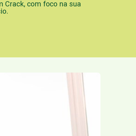
 Crack, com foco na sua
io.