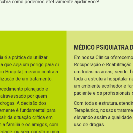
scubra como podemos efetivamente ajudar você!
MÉDICO PSIQUIATRA 
 é a prática de utilizar
Em nossa Clínica oferecemo
a que seja um perigo para si
Recuperação e Reabilitação
ou Hospital, mesmo contra a
em todas as áreas, sendo: fí
lização de um tratamento.
toda a estrutura hospitalar 
um ambiente acolhedor e fami
rocedimento planejado e
paciente e os profissionai
o atravessado por quem
 drogas. A decisão dos
Com toda a estrutura, atend
temente é fundamental para
Terapêutico, nossos tratam
ir da situação crítica em
elevando assim a qualidade
m a família e os amigos, com
uso de drogas.
dade, ou seja, construir uma