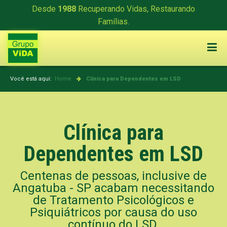
Desde
1988
Recuperando Vidas, Restaurando
Famílias.
Você está aqui:
Home
Clínica para Dependentes em LSD
Clínica para
Dependentes em LSD
Centenas de pessoas, inclusive de
Angatuba - SP acabam necessitando
de Tratamento Psicológicos e
Psiquiátricos por causa do uso
contínuo do LSD.