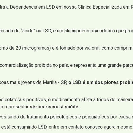
tra a Dependência em LSD em nossa Clínica Especializada em R
chamada de “ácido” ou LSD, é um alucinógeno psicodélico que p
rno de 20 microgramas) e é tomado por via oral, como comprimi
 comercialização proibida no país, e representa uma grande pa
oas mais jovens de Marília - SP,
o LSD é um dos piores probl
os colaterais positivos, o medicamento afeta a todos de maneir
ão representar
sérios riscos à saúde
.
itando de tratamento psicológicos e psiquiátricos por causa 
que está consumindo LSD, entre em contato conosco agora mesmo