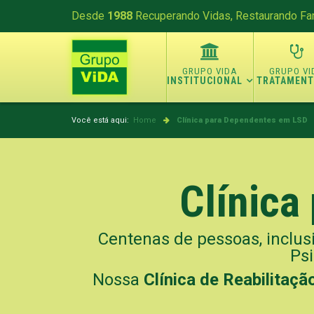
Desde
1988
Recuperando Vidas, Restaurando Fam
INSTITUCIONAL
TRATAMEN
Você está aqui:
Home
Clínica para Dependentes em LSD
Clínica
Centenas de pessoas, inclus
Psi
Nossa
Clínica de Reabilitaç