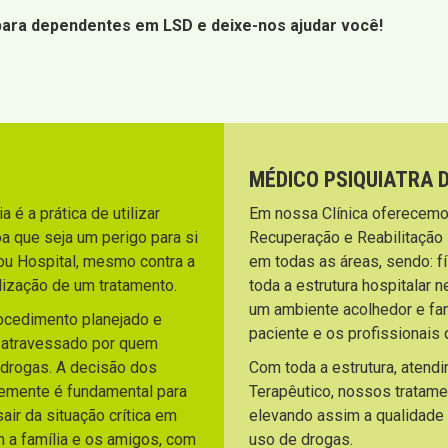
 para dependentes em LSD e deixe-nos ajudar você!
MÉDICO PSIQUIATRA 
 é a prática de utilizar
Em nossa Clínica oferecemo
a que seja um perigo para si
Recuperação e Reabilitação
ou Hospital, mesmo contra a
em todas as áreas, sendo: fí
lização de um tratamento.
toda a estrutura hospitalar 
um ambiente acolhedor e fami
rocedimento planejado e
paciente e os profissionai
o atravessado por quem
 drogas. A decisão dos
Com toda a estrutura, atend
temente é fundamental para
Terapêutico, nossos tratam
ir da situação crítica em
elevando assim a qualidade
m a família e os amigos, com
uso de drogas.