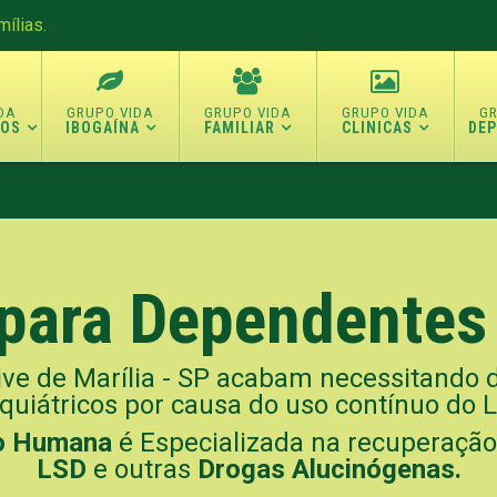
ílias.
TOS
IBOGAÍNA
FAMILIAR
CLINICAS
DE
 para Dependente
ive de Marília - SP acabam necessitando 
quiátricos por causa do uso contínuo do 
ão Humana
é Especializada na recuperaçã
LSD
e outras
Drogas Alucinógenas.