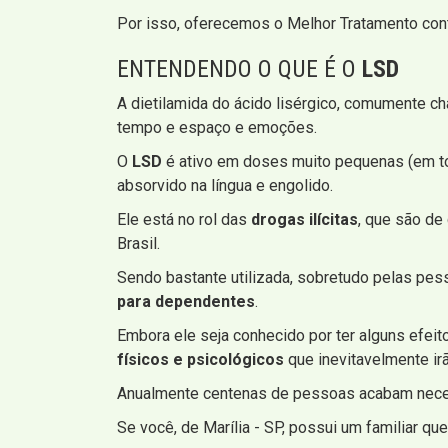
Por isso, oferecemos o Melhor Tratamento con
ENTENDENDO O QUE É O
LSD
A dietilamida do ácido lisérgico, comumente 
tempo e espaço e emoções.
O
LSD
é ativo em doses muito pequenas (em to
absorvido na língua e engolido.
Ele está no rol das
drogas ilícitas
, que são de
Brasil.
Sendo bastante utilizada, sobretudo pelas pess
para dependentes
.
Embora ele seja conhecido por ter alguns efeit
físicos e psicológicos
que inevitavelmente ir
Anualmente centenas de pessoas acabam necess
Se você, de Marília - SP, possui um familiar 