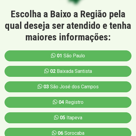
Escolha a Baixo a Região pela
qual deseja ser atendido e tenha
maiores informações:
01
São Paulo
02
Baixada Santista
03
São José dos Campos
04
Registro
05
Itapeva
06
Sorocaba