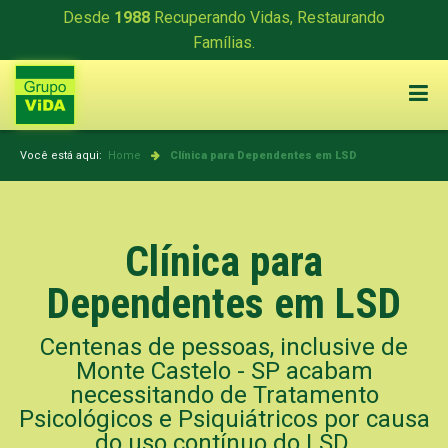
Desde
1988
Recuperando Vidas, Restaurando
Famílias.
Você está aqui:
Home
Clínica para Dependentes em LSD
Clínica para
Dependentes em LSD
Centenas de pessoas, inclusive de
Monte Castelo - SP acabam
necessitando de Tratamento
Psicológicos e Psiquiátricos por causa
do uso contínuo do LSD.