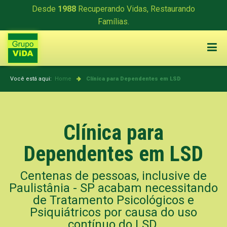
Desde
1988
Recuperando Vidas, Restaurando
Famílias.
Você está aqui:
Home
Clínica para Dependentes em LSD
Clínica para
Dependentes em LSD
Centenas de pessoas, inclusive de
Paulistânia - SP acabam necessitando
de Tratamento Psicológicos e
Psiquiátricos por causa do uso
contínuo do LSD.