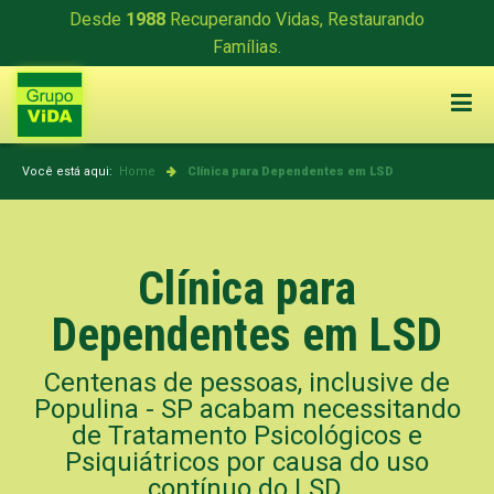
Desde
1988
Recuperando Vidas, Restaurando
Famílias.
Você está aqui:
Home
Clínica para Dependentes em LSD
Clínica para
Dependentes em LSD
Centenas de pessoas, inclusive de
Populina - SP acabam necessitando
de Tratamento Psicológicos e
Psiquiátricos por causa do uso
contínuo do LSD.