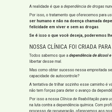
A realidade é que a
dependência de drogas
nunc
Por isso, o tratamento que oferecemos para
us
ser humano e não na doença chamada depe
felicidade em viver e sem as drogas
.
Se é isso o que você deseja, poderemos lhe
NOSSA CLÍNICA FOI CRIADA PAR
Todos sabemos que a
dependência de álcool e
libertar desse mal.
Mas como obter sucesso nessa empreitada se nã
capacidade de autocontrole?
A tentativa de trilhar sozinho esse caminho é
não tem forças para deter o avanço da dependên
Por isso a nossa
Clínica de Reabilitação para 
na luta contra a dependência química. Com pro
processo de recuperação, oferecemos aos noss