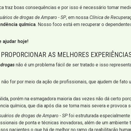
a traz boas consequências e por isso é necessário tomar medida
uários de drogas de Amparo - SP
, em nossa
Clínica de Recupera
ndência química
. Nosso foco está em recuperar o dependente
 ajudar hoje!
A PROPORCIONAR AS MELHORES EXPERIÊNCIAS
 drogas
não é um problema fácil de ser tratado e isso represen
o for por meio da ação de profissionais, que ajudem de fato u
 válida, porém na esmagadora maioria das vezes não dá certo por
cia química, que dia após dia se torna mais severa e provoca s
usuários de drogas de Amparo - SP
foi estruturada especialmente 
fissionais de ponta e técnicas inovadoras, além de um ambiente
os pacientes o que há de melhor no ramo da reabilitação human