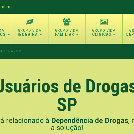
ílias.
TOS
IBOGAÍNA
FAMILIAR
CLINICAS
DE
e Amparo - SP
 Usuários de Droga
SP
tá relacionado à
Dependência de Drogas
,
a solução!