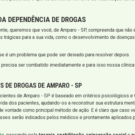
A DEPENDÊNCIA DE DROGAS
ente, queremos que você, de Amparo - SP, compreenda que não é
s trágicas para a sua vida, como o desenvolvimento de doenças 
sse é um problema que pode ser deixado para resolver depois.
 precisa ser combatido imediatamente e para isso nossa clínica
 DE DROGAS DE AMPARO - SP
cientes de Amparo - SP é baseado em critérios psicológicos e 
ida dos pacientes, ajudando-os a reconstruir sua estrutura ment
a de vontade como principal método de ação. E é claro que caso 
sses serão indicados pelos médicos e prontamente aplicados p
ão
, passando pela
terapia
,
reabilitação
,
reinserção social
e
p