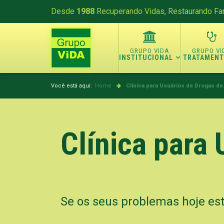
Desde
1988
Recuperando Vidas, Restaurando Fam
INSTITUCIONAL
TRATAMEN
Você está aqui:
Home
Clínica para Usuários de Drogas d
Clínica para
Se os seus problemas hoje es