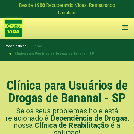
Desde
1988
Recuperando Vidas, Restaurando
Famílias.
Você está aqui:
Home
Clínica para Usuários de Drogas de Bananal - SP
Clínica para Usuários de
Drogas de Bananal - SP
Se os seus problemas hoje está
relacionado à
Dependência de Drogas
,
nossa
Clínica de Reabilitação
é a
solução!