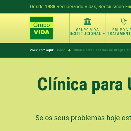
Desde
1988
Recuperando Vidas, Restaurando Fam
INSTITUCIONAL
TRATAMEN
Você está aqui:
Home
Clínica para Usuários de Drogas de
Clínica para
Se os seus problemas hoje es