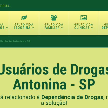
ílias.
TOS
IBOGAÍNA
FAMILIAR
CLINICAS
DE
 Barão de Antonina - SP
 Usuários de Droga
Antonina - SP
tá relacionado à
Dependência de Drogas
,
a solução!