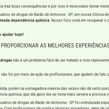
a traz boas consequências e por isso é necessário tomar medida
uários de drogas de Barão de Antonina - SP
, em nossa
Clínica d
amada dependência química
. Nosso foco está em recuperar o
 ajudar hoje!
A PROPORCIONAR AS MELHORES EXPERIÊNCIAS
 drogas
não é um problema fácil de ser tratado e isso represen
o for por meio da ação de profissionais, que ajudem de fato u
 válida, porém na esmagadora maioria das vezes não dá certo por
cia química, que dia após dia se torna mais severa e provoca s
usuários de drogas de Barão de Antonina - SP
foi estruturada esp
ica. Com profissionais de ponta e técnicas inovadoras, além de 