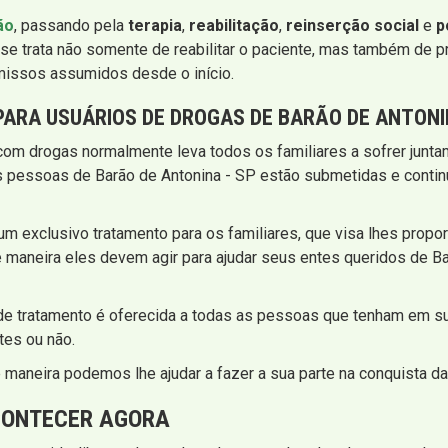
ão
, passando pela
terapia
,
reabilitação
,
reinserção social
e
p
se trata não somente de reabilitar o paciente, mas também de p
missos assumidos desde o início.
PARA USUÁRIOS DE DROGAS DE BARÃO DE ANTONI
com drogas normalmente leva todos os familiares a sofrer jun
as pessoas de Barão de Antonina - SP estão submetidas e contin
 um exclusivo tratamento para os familiares, que visa lhes prop
 maneira eles devem agir para ajudar seus entes queridos de Ba
 de tratamento é oferecida a todas as pessoas que tenham em s
es ou não.
maneira podemos lhe ajudar a fazer a sua parte na conquista da
CONTECER AGORA