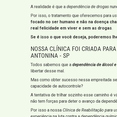
A realidade é que a
dependência de drogas
nunc
Por isso, o tratamento que oferecemos para
us
focado no ser humano e não na doença ch
real felicidade em viver e sem as drogas
.
Se é isso o que você deseja, poderemos lhe
NOSSA CLÍNICA FOI CRIADA PAR
ANTONINA - SP
Todos sabemos que a
dependência de álcool e
libertar desse mal.
Mas como obter sucesso nessa empreitada se nã
capacidade de autocontrole?
A tentativa de trilhar sozinho esse caminho é
não tem forças para deter o avanço da dependên
Por isso a nossa
Clínica de Reabilitação para 
experiência na luta contra a dependência quím