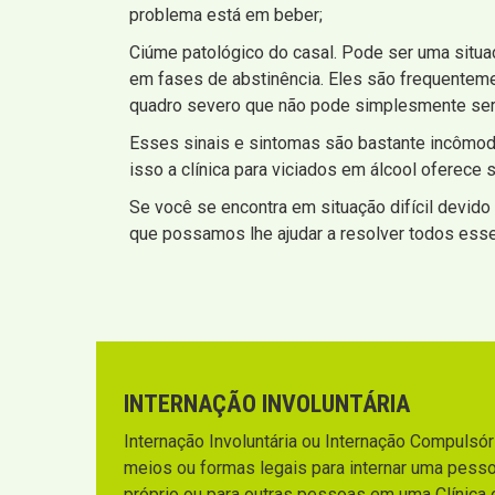
problema está em beber;
Ciúme patológico do casal. Pode ser uma situa
em fases de abstinência. Eles são frequentem
quadro severo que não pode simplesmente ser
Esses sinais e sintomas são bastante incômod
isso a clínica para viciados em álcool oferec
Se você se encontra em situação difícil devido 
que possamos lhe ajudar a resolver todos ess
INTERNAÇÃO INVOLUNTÁRIA
Internação Involuntária ou Internação Compulsória
meios ou formas legais para internar uma pesso
próprio ou para outras pessoas em uma Clínica 