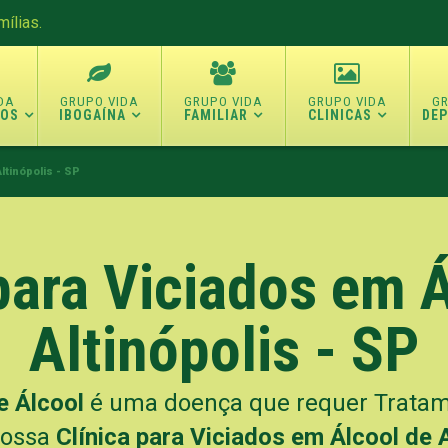
ílias.
TOS
IBOGAÍNA
FAMILIAR
CLINICAS
DE
ltinópolis - SP
para Viciados em 
Altinópolis - SP
e Álcool
é uma doença que requer Tratame
nossa
Clínica para Viciados em Álcool de A