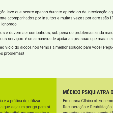
ção leve que ocorre apenas durante episódios de intoxicação a
ente acompanhados por insultos e muitas vezes por agressão f
 ignorado.
os e devem ser combatidos, sob pena de problemas ainda maior
e seus serviços: é uma maneira de ajudar as pessoas que mais n
ao vício do álcool, nós temos a melhor solução para você! Pegue
es problemas!
MÉDICO PSIQUIATRA 
 é a prática de utilizar
Em nossa Clínica oferecemo
a que seja um perigo para si
Recuperação e Reabilitação
ou Hospital, mesmo contra a
em todas as áreas, sendo: fí