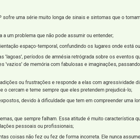
SP sofre uma série muito longa de sinais e sintomas que o tornam
ta a um problema que não pode assumir ou entender;
rientação espaço-temporal, confundindo os lugares onde está o
 'lagoas', períodos de amnésia retrógrada sobre os eventos qu
sses 'vazios' de memória com fabulosas e imaginações, passand
ntradições ou frustrações e responde a elas com agressividade d
e o cercam e teme sempre que eles pretendem prejudicá-lo;
expostos, devido à dificuldade que tem em compreender uma lon
mas, que sempre falham. Essa atitude é muito característica q
lações pessoais ou profissionais;
antas coisas não fez ou fez de forma incorreta. Ele nunca assu