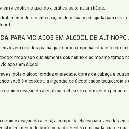
a em alcoolismo quando a prática se torna um hábito.
 tratamento de desintoxicação alcoólica como ajuda para curar o
lcool.
ICA
PARA VICIADOS EM ÁLCOOL DE ALTINÓPOLI
, envolvem uma terapia na qual somos especialistas e temos um
 bebedor moderado que aumenta seu hábito e ao mesmo tempo n
 viciados em álcool.
aves, pois o álcool produz ansiedade, dores de cabeça e outras 
o você é alcoólatra, a ingestão de álcool causa taquicardia e
de desintoxicação do álcool mais eficazes e eficientes por ano
.
esintoxicação do álcool, a equipe da clínica para viciados em á
o estabelecimento de protocolos diferentes para cada caso e da