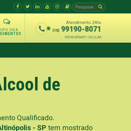
Atendimento 24hs
99190-8071
(15)
POIMENTOS
VER WHATSAPP / CELULAR
Álcool de
nto Qualificado.
ltinópolis - SP
tem mostrado