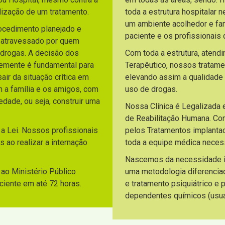
lização de um tratamento.
toda a estrutura hospitalar 
um ambiente acolhedor e fami
rocedimento planejado e
paciente e os profissionai
o atravessado por quem
 drogas. A decisão dos
Com toda a estrutura, atend
temente é fundamental para
Terapêutico, nossos tratam
ir da situação crítica em
elevando assim a qualidade
m a família e os amigos, com
uso de drogas.
dade, ou seja, construir uma
Nossa Clínica é Legalizada 
de Reabilitação Humana. C
 a Lei. Nossos profissionais
pelos Tratamentos implantad
 ao realizar a internação
toda a equipe médica necess
Nascemos da necessidade ide
ao Ministério Público
uma metodologia diferencia
aciente em até 72 horas.
e tratamento psiquiátrico e
dependentes químicos (usuár