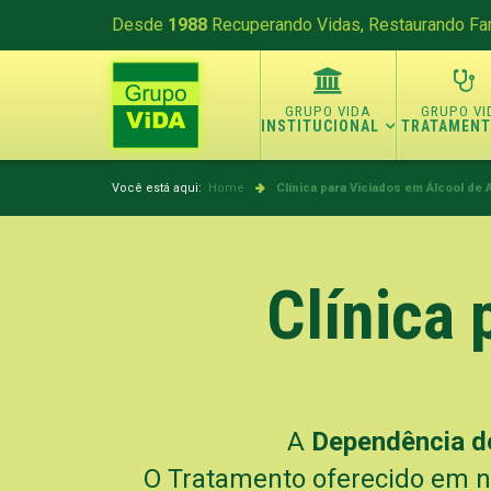
Desde
1988
Recuperando Vidas, Restaurando Fam
INSTITUCIONAL
TRATAMEN
Você está aqui:
Home
Clínica para Viciados em Álcool de A
Clínica 
A
Dependência d
O Tratamento oferecido em 