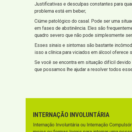
Justificativas e desculpas constantes para qu
problema está em beber;
Ciúme patológico do casal. Pode ser uma situa
em fases de abstinência. Eles são frequentem
quadro severo que não pode simplesmente ser
Esses sinais e sintomas são bastante incômod
isso a clínica para viciados em álcool oferec
Se você se encontra em situação difícil devido 
que possamos lhe ajudar a resolver todos ess
INTERNAÇÃO INVOLUNTÁRIA
Internação Involuntária ou Internação Compulsória
meios ou formas legais para internar uma pesso