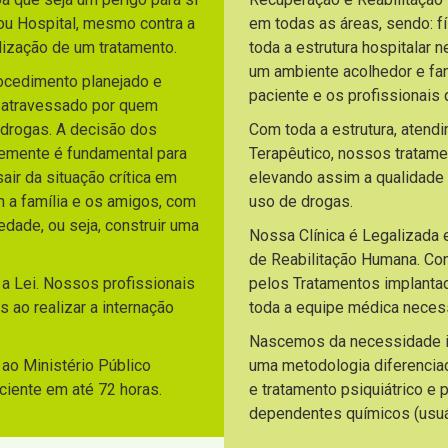
ou Hospital, mesmo contra a
em todas as áreas, sendo: fí
lização de um tratamento.
toda a estrutura hospitalar 
um ambiente acolhedor e fami
rocedimento planejado e
paciente e os profissionai
o atravessado por quem
 drogas. A decisão dos
Com toda a estrutura, atend
temente é fundamental para
Terapêutico, nossos tratam
ir da situação crítica em
elevando assim a qualidade
m a família e os amigos, com
uso de drogas.
dade, ou seja, construir uma
Nossa Clínica é Legalizada 
de Reabilitação Humana. C
 a Lei. Nossos profissionais
pelos Tratamentos implantad
 ao realizar a internação
toda a equipe médica necess
Nascemos da necessidade ide
ao Ministério Público
uma metodologia diferencia
aciente em até 72 horas.
e tratamento psiquiátrico e
dependentes químicos (usuár