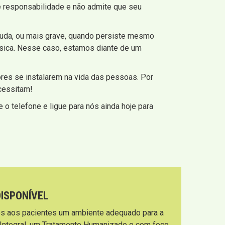
me responsabilidade e não admite que seu
guda, ou mais grave, quando persiste mesmo
ísica. Nesse caso, estamos diante de um
es se instalarem na vida das pessoas. Por
ecessitam!
 o telefone e ligue para nós ainda hoje para
DISPONÍVEL
s aos pacientes um ambiente adequado para a
 Integral, um Tratamento Humanizado e com foco