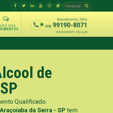
Atendimento 24hs
99190-8071
(15)
POIMENTOS
VER WHATSAPP / CELULAR
Álcool de
 SP
nto Qualificado.
 Araçoiaba da Serra - SP
tem