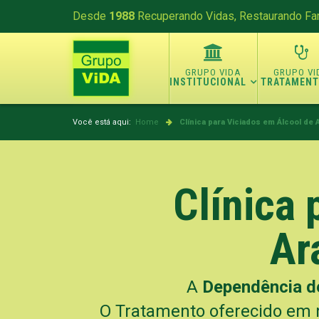
Desde
1988
Recuperando Vidas, Restaurando Fam
INSTITUCIONAL
TRATAMEN
Você está aqui:
Home
Clínica para Viciados em Álcool de 
Clínica 
Ar
A
Dependência d
O Tratamento oferecido em