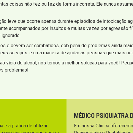
antas coisas não fez ou fez de forma incorreta. Ele nunca assu
ção leve que ocorre apenas durante episódios de intoxicação a
ente acompanhados por insultos e muitas vezes por agressão f
 ignorado.
os e devem ser combatidos, sob pena de problemas ainda maior
e seus serviços: é uma maneira de ajudar as pessoas que mais n
ao vício do álcool, nós temos a melhor solução para você! Pegue
es problemas!
MÉDICO PSIQUIATRA 
 é a prática de utilizar
Em nossa Clínica oferecemo
a que seja um perigo para si
Recuperação e Reabilitação