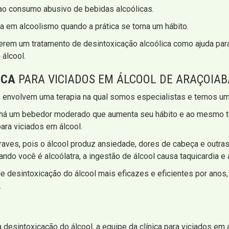
ao consumo abusivo de bebidas alcoólicas.
a em alcoolismo quando a prática se torna um hábito.
erem um tratamento de desintoxicação alcoólica como ajuda para
 álcool.
ICA
PARA VICIADOS EM ÁLCOOL DE ARAÇOIABA
, envolvem uma terapia na qual somos especialistas e temos um
SP há um bebedor moderado que aumenta seu hábito e ao mesmo 
para viciados em álcool.
aves, pois o álcool produz ansiedade, dores de cabeça e outras 
o você é alcoólatra, a ingestão de álcool causa taquicardia e
de desintoxicação do álcool mais eficazes e eficientes por ano
.
desintoxicação do álcool, a equipe da clínica para viciados em á