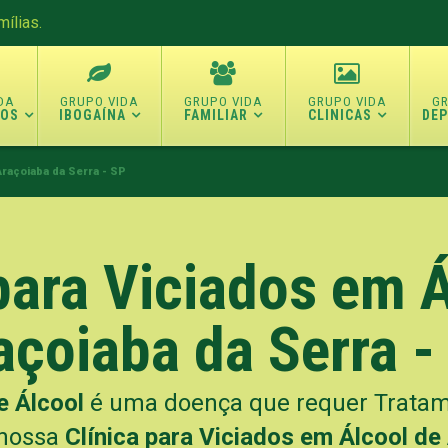
ílias.
TOS
IBOGAÍNA
FAMILIAR
CLINICAS
DE
Araçoiaba da Serra - SP
para Viciados em 
açoiaba da Serra -
e Álcool
é uma doença que requer Tratame
 nossa
Clínica para Viciados em Álcool de