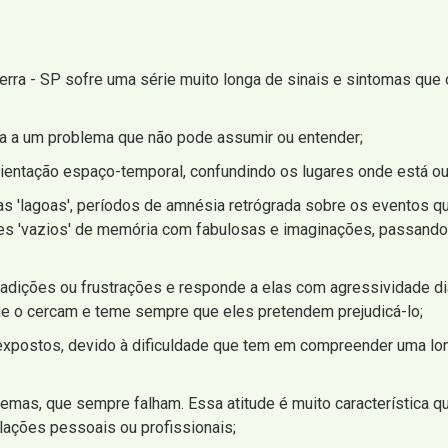
erra - SP sofre uma série muito longa de sinais e sintomas que 
ta a um problema que não pode assumir ou entender;
rientação espaço-temporal, confundindo os lugares onde está o
 'lagoas', períodos de amnésia retrógrada sobre os eventos qu
sses 'vazios' de memória com fabulosas e imaginações, passand
ntradições ou frustrações e responde a elas com agressividade d
e o cercam e teme sempre que eles pretendem prejudicá-lo;
expostos, devido à dificuldade que tem em compreender uma lon
mas, que sempre falham. Essa atitude é muito característica q
lações pessoais ou profissionais;