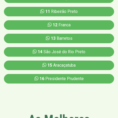
11
Ribeirão Preto
12
Franca
13
Barretos
14
São José do Rio Preto
15
Aracaçatuba
16
Presidente Prudente