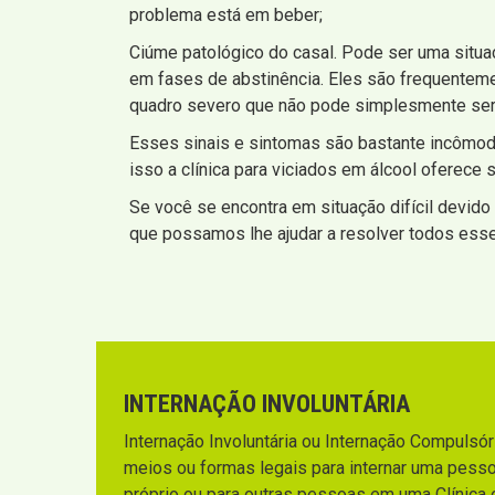
problema está em beber;
Ciúme patológico do casal. Pode ser uma situa
em fases de abstinência. Eles são frequentem
quadro severo que não pode simplesmente ser
Esses sinais e sintomas são bastante incômod
isso a clínica para viciados em álcool oferec
Se você se encontra em situação difícil devido 
que possamos lhe ajudar a resolver todos ess
INTERNAÇÃO INVOLUNTÁRIA
Internação Involuntária ou Internação Compulsória
meios ou formas legais para internar uma pesso
próprio ou para outras pessoas em uma Clínica 