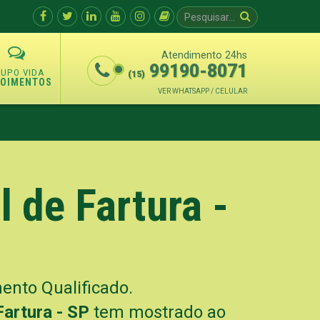
Atendimento 24hs
99190-8071
(15)
POIMENTOS
VER WHATSAPP / CELULAR
 de Fartura -
nto Qualificado.
Fartura - SP
tem mostrado ao