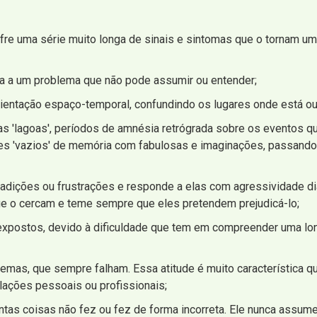
ofre uma série muito longa de sinais e sintomas que o tornam u
ta a um problema que não pode assumir ou entender;
rientação espaço-temporal, confundindo os lugares onde está o
 'lagoas', períodos de amnésia retrógrada sobre os eventos qu
sses 'vazios' de memória com fabulosas e imaginações, passand
ntradições ou frustrações e responde a elas com agressividade d
e o cercam e teme sempre que eles pretendem prejudicá-lo;
expostos, devido à dificuldade que tem em compreender uma lon
mas, que sempre falham. Essa atitude é muito característica q
lações pessoais ou profissionais;
antas coisas não fez ou fez de forma incorreta. Ele nunca assu