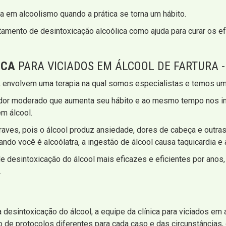
a em alcoolismo quando a prática se torna um hábito.
tamento de desintoxicação alcoólica como ajuda para curar os e
ICA
PARA VICIADOS EM ÁLCOOL DE FARTURA -
, envolvem uma terapia na qual somos especialistas e temos um
edor moderado que aumenta seu hábito e ao mesmo tempo nos in
em álcool.
aves, pois o álcool produz ansiedade, dores de cabeça e outras 
o você é alcoólatra, a ingestão de álcool causa taquicardia e
de desintoxicação do álcool mais eficazes e eficientes por ano
.
esintoxicação do álcool, a equipe da clínica para viciados em ál
to de protocolos diferentes para cada caso e das circunstância