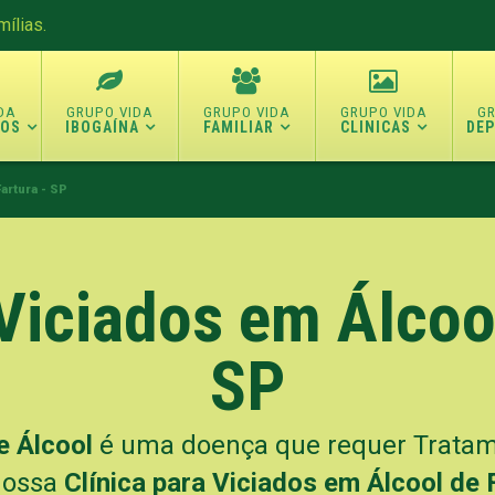
ílias.
TOS
IBOGAÍNA
FAMILIAR
CLINICAS
DE
Fartura - SP
 Viciados em Álcool
SP
e Álcool
é uma doença que requer Tratame
nossa
Clínica para Viciados em Álcool de 