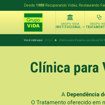
Desde
1988
Recuperando Vidas, Restaurando Fam
INSTITUCIONAL
TRATAMEN
Você está aqui:
Home
Clínica para Viciados em Álcool de 
Clínica para
A
Dependência d
O Tratamento oferecido em 