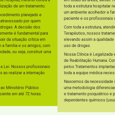
lização de um tratamento.
toda a estrutura hospitalar 
um ambiente acolhedor e fami
rocedimento planejado e
paciente e os profissionai
o atravessado por quem
 drogas. A decisão dos
Com toda a estrutura, atend
temente é fundamental para
Terapêutico, nossos tratam
ir da situação crítica em
elevando assim a qualidade
m a família e os amigos, com
uso de drogas.
dade, ou seja, construir uma
Nossa Clínica é Legalizada 
de Reabilitação Humana. C
 a Lei. Nossos profissionais
pelos Tratamentos implantad
 ao realizar a internação
toda a equipe médica necess
Nascemos da necessidade ide
ao Ministério Público
uma metodologia diferencia
aciente em até 72 horas.
e tratamento psiquiátrico e
dependentes químicos (usuár