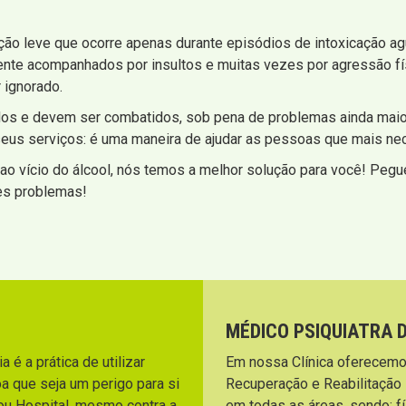
ção leve que ocorre apenas durante episódios de intoxicação a
ente acompanhados por insultos e muitas vezes por agressão f
 ignorado.
os e devem ser combatidos, sob pena de problemas ainda maior
e seus serviços: é uma maneira de ajudar as pessoas que mais n
ao vício do álcool, nós temos a melhor solução para você! Pegue
es problemas!
MÉDICO PSIQUIATRA 
 é a prática de utilizar
Em nossa Clínica oferecemo
a que seja um perigo para si
Recuperação e Reabilitação
ou Hospital, mesmo contra a
em todas as áreas, sendo: fí