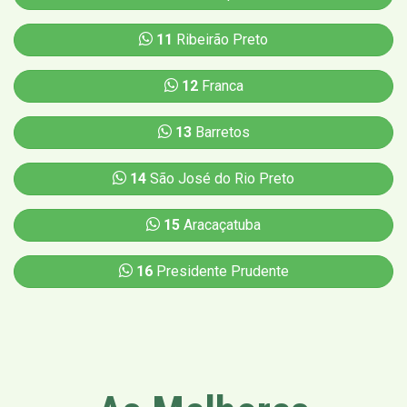
11
Ribeirão Preto
12
Franca
13
Barretos
14
São José do Rio Preto
15
Aracaçatuba
16
Presidente Prudente