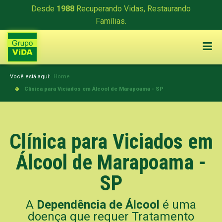
Desde
1988
Recuperando Vidas, Restaurando
Famílias.
Você está aqui:
Home
Clínica para Viciados em Álcool de Marapoama - SP
Clínica para Viciados em
Álcool de Marapoama -
SP
A
Dependência de Álcool
é uma
doença que requer Tratamento