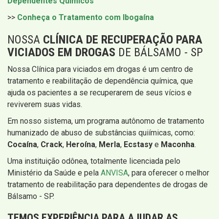
Dependentes Químicos
>>
Conheça o Tratamento com Ibogaína
NOSSA
CLÍNICA DE RECUPERAÇÃO PARA
VICIADOS EM DROGAS
DE BÁLSAMO - SP
Nossa Clínica para viciados em drogas é um centro de
tratamento e reabilitação de dependência química, que
ajuda os pacientes a se recuperarem de seus vícios e
reviverem suas vidas.
Em nosso sistema, um programa autônomo de tratamento
humanizado de abuso de substâncias quiímicas, como:
Cocaína
,
Crack
,
Heroína
,
Merla
,
Ecstasy
e
Maconha
.
Uma instituição odônea, totalmente licenciada pelo
Ministério da Saúde e pela
ANVISA
, para oferecer o melhor
tratamento de reabilitação para dependentes de drogas de
Bálsamo - SP.
TEMOS EXPERIÊNCIA PARA AJUDAR AS