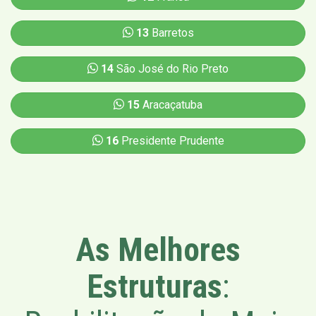
13
Barretos
14
São José do Rio Preto
15
Aracaçatuba
16
Presidente Prudente
As Melhores
Estruturas
: