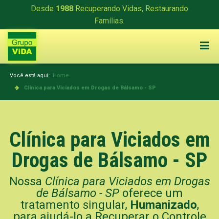
Desde
1988
Recuperando Vidas, Restaurando
Famílias.
Você está aqui:
Home
Clínica para Viciados em Drogas de Bálsamo - SP
Clínica para Viciados em
Drogas de Bálsamo - SP
Nossa
Clínica para Viciados em Drogas
de Bálsamo - SP
oferece um
tratamento singular,
Humanizado
,
para ajudá-lo a Recuperar o Controle