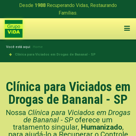
Desde
1988
Recuperando Vidas, Restaurando
Famílias.
Você está aqui:
Home
Clínica para Viciados em Drogas de Bananal - SP
Clínica para Viciados em
Drogas de Bananal - SP
Nossa
Clínica para Viciados em Drogas
de Bananal - SP
oferece um
tratamento singular,
Humanizado
,
para ajudá-lo a Recuperar o Controle