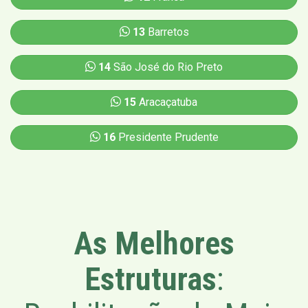
13
Barretos
14
São José do Rio Preto
15
Aracaçatuba
16
Presidente Prudente
As Melhores
Estruturas
: